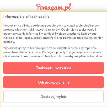
Informacje o plikach cookie
ZAŁÓŻ SWOJĄ ZBIÓRKĘ
Korzystamy z plików cookie oraz podobnych rozwiązań technologicznych,
zarówno własnych, jak i naszych partnerów. Obejmuje to zapisywanie i
Załóż
darmową zbiórkę
pieniędzy dla siebie,
przechowywanie informacji w pamięci Twojego urządzenia końcowego
(takiego jak np. laptop, tablet, smartfon) oraz późniejsze uzyskiwanie do nich
swoich bliskich lub potrzebujących!
dostępu.
Wykorzystujemy te technologie przede wszystkim po to, aby zapewnić
prawidłowe działanie serwisu Pomagam.pl, w tym jego bezpieczeństwo oraz
niezbędne pliki cookie
efektywność funkcjonowania. Służą temu tzw.
, które
Stwórz zbiórkę - za darmo
pozostają zawsze aktywne.
Dowiedz się więcej
opcjonalnych plików cookie
Dodatkowo, używamy
oraz podobnych
Zaakceptuj wszystkie
technologii do celów analitycznych i retargetingowych. Możesz wyrazić
Jak to działa?
zgodę na ich stosowanie lub jej odmówić. W dowolnym momencie masz
możliwość zmiany swoich preferencji na stronie „Zarządzaj zgodami cookie”,
Odrzuć opcjonalne
do której link znajdziesz w stopce serwisu Pomagam.pl. Opcjonalne pliki
cookie wykorzystywane są w następujących celach:
Analityka
– używamy tzw. plików cookie analitycznych, aby usprawniać
Dostosuj wybór
działanie serwisu Pomagam.pl. Dzięki nim możemy zrozumieć, jak
użytkownicy korzystają z naszego serwisu – skąd trafiają do serwisu, jak
Stwórz zbiórkę - za darmo
długo z niego korzystają i jak się po nim poruszają. Pozwala nam to na