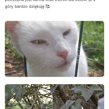
góry bardzo dziękuję 🥰