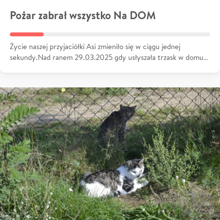
Pożar zabrał wszystko Na DOM
Życie naszej przyjaciółki Asi zmieniło się w ciągu jednej
sekundy.Nad ranem 29.03.2025 gdy usłyszała trzask w domu…