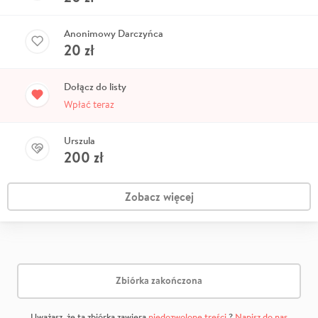
Anonimowy Darczyńca
20
zł
Dołącz do listy
Wpłać teraz
Urszula
200
zł
Zobacz więcej
Zbiórka zakończona
Uważasz, że ta zbiórka zawiera
niedozwolone treści
?
Napisz do nas