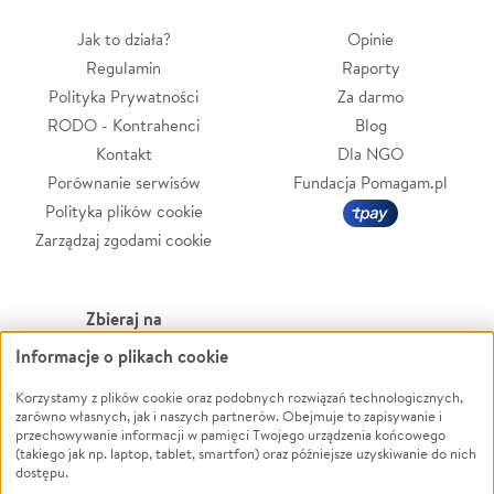
Jak to działa?
Opinie
Regulamin
Raporty
Polityka Prywatności
Za darmo
RODO - Kontrahenci
Blog
Kontakt
Dla NGO
Porównanie serwisów
Fundacja Pomagam.pl
Polityka plików cookie
Zarządzaj zgodami cookie
Zbieraj na
Informacje o plikach cookie
Leczenie
LGBTQ+
Zwierzęta
Powódź
Korzystamy z plików cookie oraz podobnych rozwiązań technologicznych,
zarówno własnych, jak i naszych partnerów. Obejmuje to zapisywanie i
Pożar
Wichura
przechowywanie informacji w pamięci Twojego urządzenia końcowego
(takiego jak np. laptop, tablet, smartfon) oraz późniejsze uzyskiwanie do nich
Ukraina
NGO
dostępu.
Sport
Religia