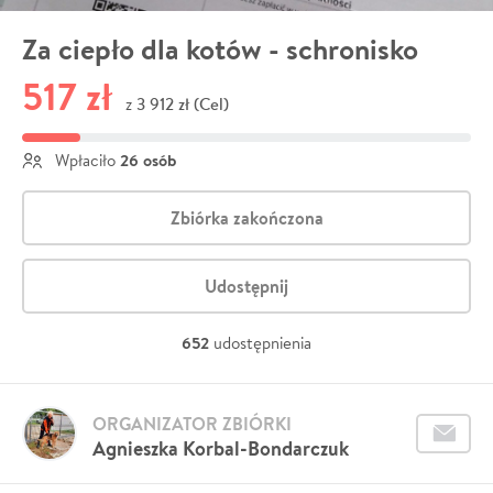
Za ciepło dla kotów - schronisko
517 zł
3 912 zł (Cel)
z
26 osób
Wpłaciło
Zbiórka zakończona
Udostępnij
652
udostępnienia
ORGANIZATOR ZBIÓRKI
Agnieszka Korbal-Bondarczuk