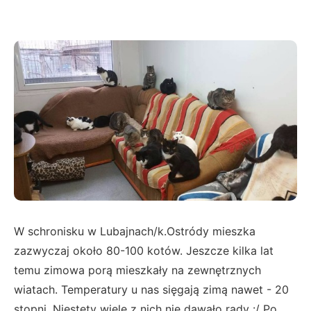
W schronisku w Lubajnach/k.Ostródy mieszka
zazwyczaj około 80-100 kotów. Jeszcze kilka lat
temu zimowa porą mieszkały na zewnętrznych
wiatach. Temperatury u nas sięgają zimą nawet - 20
stopni. Niestety wiele z nich nie dawało rady :/ Po