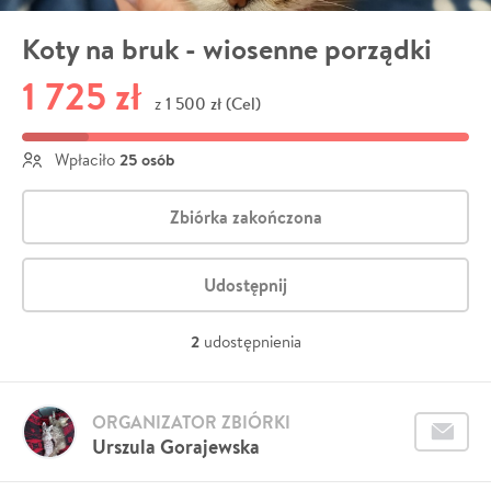
Koty na bruk - wiosenne porządki
1 725 zł
1 500 zł (Cel)
z
25 osób
Wpłaciło
Zbiórka zakończona
Udostępnij
2
udostępnienia
ORGANIZATOR ZBIÓRKI
Urszula Gorajewska