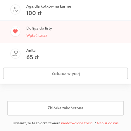
Aga,dla kotków na karme
100
zł
Dołącz do listy
Wpłać teraz
Anita
65
zł
Zobacz więcej
Zbiórka zakończona
Uważasz, że ta zbiórka zawiera
niedozwolone treści
?
Napisz do nas