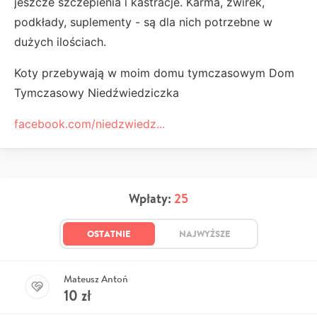
jeszcze szczepienia i kastracje. Karma, żwirek,
podkłady, suplementy - są dla nich potrzebne w
dużych ilościach.
Koty przebywają w moim domu tymczasowym Dom
Tymczasowy Niedźwiedziczka
facebook.com/niedzwiedz...
Wpłaty:
25
OSTATNIE
NAJWYŻSZE
Mateusz Antoń
10
zł