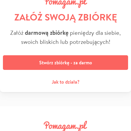
ZAŁÓŻ SWOJĄ ZBIÓRKĘ
Załóż
darmową zbiórkę
pieniędzy dla siebie,
swoich bliskich lub potrzebujących!
Stwórz zbiórkę - za darmo
Jak to działa?