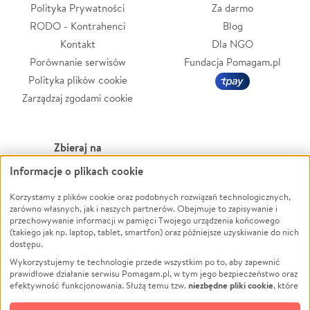
Polityka Prywatności
Za darmo
RODO - Kontrahenci
Blog
Kontakt
Dla NGO
Porównanie serwisów
Fundacja Pomagam.pl
Polityka plików cookie
Zarządzaj zgodami cookie
Zbieraj na
Informacje o plikach cookie
Leczenie
LGBTQ+
Korzystamy z plików cookie oraz podobnych rozwiązań technologicznych,
Zwierzęta
Powódź
zarówno własnych, jak i naszych partnerów. Obejmuje to zapisywanie i
Pożar
Wichura
przechowywanie informacji w pamięci Twojego urządzenia końcowego
(takiego jak np. laptop, tablet, smartfon) oraz późniejsze uzyskiwanie do nich
Ukraina
NGO
dostępu.
Sport
Religia
Wykorzystujemy te technologie przede wszystkim po to, aby zapewnić
Pomoc Finansowa
Edukacja
prawidłowe działanie serwisu Pomagam.pl, w tym jego bezpieczeństwo oraz
niezbędne pliki cookie
efektywność funkcjonowania. Służą temu tzw.
, które
Projekty
Podróż
pozostają zawsze aktywne.
Dowiedz się więcej
Pogrzeb
Impreza