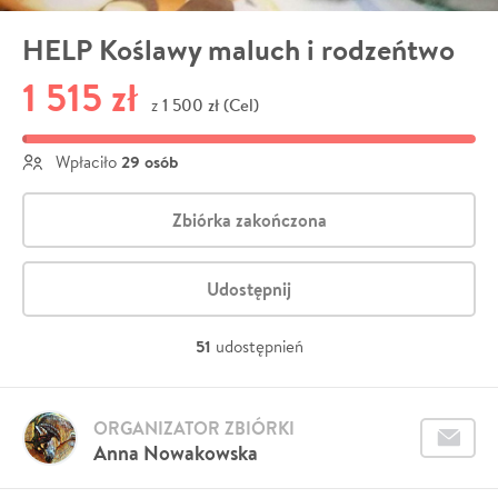
HELP Koślawy maluch i rodzeńtwo
1 515 zł
1 500 zł (Cel)
z
29 osób
Wpłaciło
Zbiórka zakończona
Udostępnij
51
udostępnień
ORGANIZATOR ZBIÓRKI
Anna Nowakowska