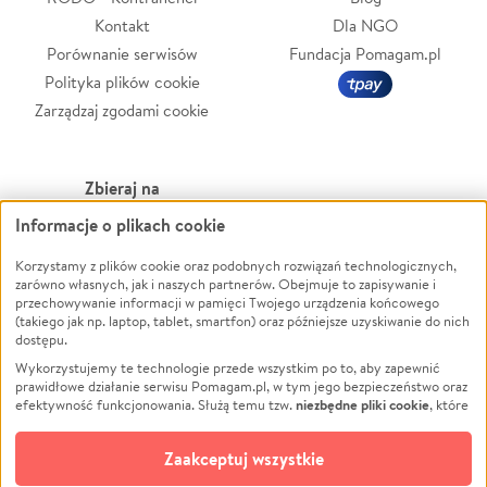
Kontakt
Dla NGO
Porównanie serwisów
Fundacja Pomagam.pl
Polityka plików cookie
Zarządzaj zgodami cookie
Zbieraj na
Informacje o plikach cookie
Leczenie
LGBTQ+
Korzystamy z plików cookie oraz podobnych rozwiązań technologicznych,
Zwierzęta
Powódź
zarówno własnych, jak i naszych partnerów. Obejmuje to zapisywanie i
Pożar
Wichura
przechowywanie informacji w pamięci Twojego urządzenia końcowego
(takiego jak np. laptop, tablet, smartfon) oraz późniejsze uzyskiwanie do nich
Ukraina
NGO
dostępu.
Sport
Religia
Wykorzystujemy te technologie przede wszystkim po to, aby zapewnić
Pomoc Finansowa
Edukacja
prawidłowe działanie serwisu Pomagam.pl, w tym jego bezpieczeństwo oraz
niezbędne pliki cookie
efektywność funkcjonowania. Służą temu tzw.
, które
Projekty
Podróż
pozostają zawsze aktywne.
Dowiedz się więcej
Pogrzeb
Impreza
opcjonalnych plików cookie
Dodatkowo, używamy
oraz podobnych
Zaakceptuj wszystkie
Społeczność lokalna
Ochrona środowiska
technologii do celów analitycznych i retargetingowych. Możesz wyrazić