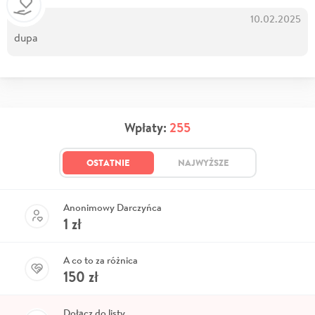
10.02.2025
dupa
Wpłaty:
255
OSTATNIE
NAJWYŻSZE
Anonimowy Darczyńca
1
zł
A co to za różnica
150
zł
Dołącz do listy