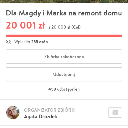
Dla Magdy i Marka na remont domu
20 001 zł
20 000 zł (Cel)
z
255 osób
Wpłaciło
Zbiórka zakończona
Udostępnij
458
udostępnień
ORGANIZATOR ZBIÓRKI
Agata Drozdek