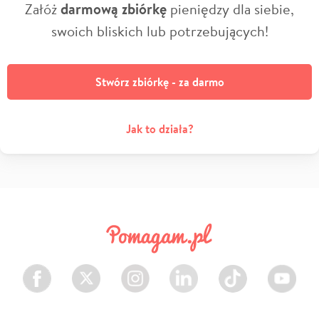
Załóż
darmową zbiórkę
pieniędzy dla siebie,
swoich bliskich lub potrzebujących!
Stwórz zbiórkę - za darmo
Jak to działa?
Facebook
Twitter
Instagram
LinkedIn
TikTok
Youtube