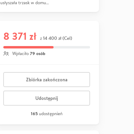
usłyszała trzask w domu…
8 371 zł
14 400 zł (Cel)
z
79 osób
Wpłaciło
Zbiórka zakończona
Udostępnij
165
udostępnień