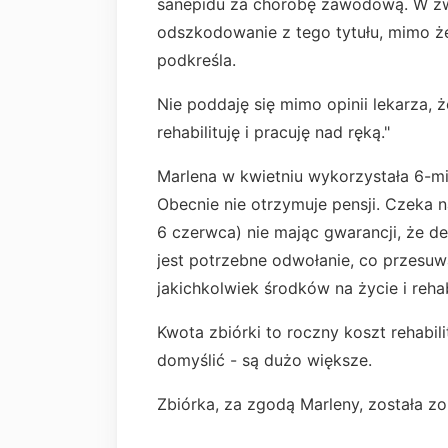
sanepidu za chorobę zawodową. W zw
odszkodowanie z tego tytułu, mimo ż
podkreśla.
Nie poddaję się mimo opinii lekarza, 
rehabilituję i pracuję nad ręką."
Marlena w kwietniu wykorzystała 6-mi
Obecnie nie otrzymuje pensji. Czeka na
6 czerwca) nie mając gwarancji, że de
jest potrzebne odwołanie, co przesu
jakichkolwiek środków na życie i rehab
Kwota zbiórki to roczny koszt rehabili
domyślić - są dużo większe.
Zbiórka, za zgodą Marleny, została z