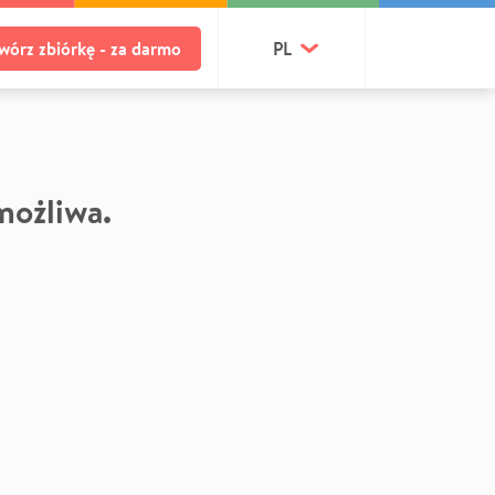
wórz zbiórkę - za darmo
PL
 możliwa.