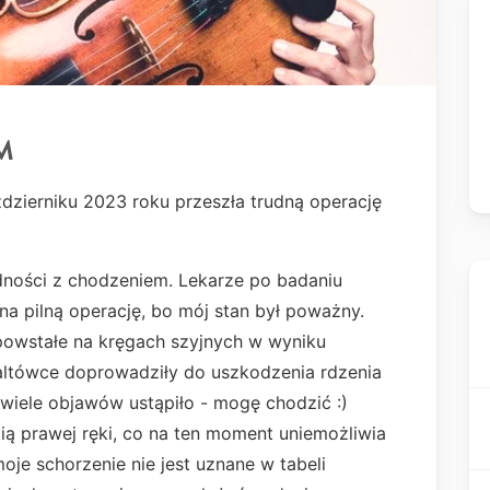
-M
aździerniku 2023 roku przeszła trudną operację
dności z chodzeniem. Lekarze po badaniu
na pilną operację, bo mój stan był poważny.
 powstałe na kręgach szyjnych w wyniku
 altówce doprowadziły do uszkodzenia rdzenia
wiele objawów ustąpiło - mogę chodzić :)
ą prawej ręki, co na ten moment uniemożliwia
oje schorzenie nie jest uznane w tabeli