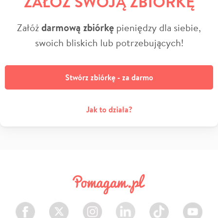
ZAŁÓŻ SWOJĄ ZBIÓRKĘ
Załóż
darmową zbiórkę
pieniędzy dla siebie,
swoich bliskich lub potrzebujących!
Stwórz zbiórkę - za darmo
Jak to działa?
Facebook
Twitter
Instagram
LinkedIn
TikTok
Youtube