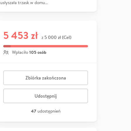
usłyszała trzask w domu…
5 453 zł
5 000 zł (Cel)
z
105 osób
Wpłaciło
Zbiórka zakończona
Udostępnij
47
udostępnień