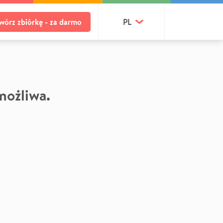
wórz zbiórkę - za darmo
PL
 możliwa.