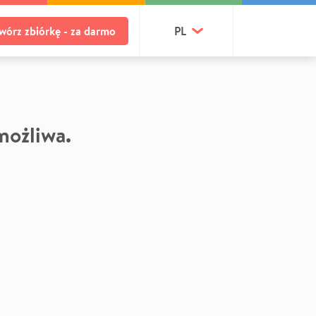
wórz zbiórkę - za darmo
PL
 możliwa.