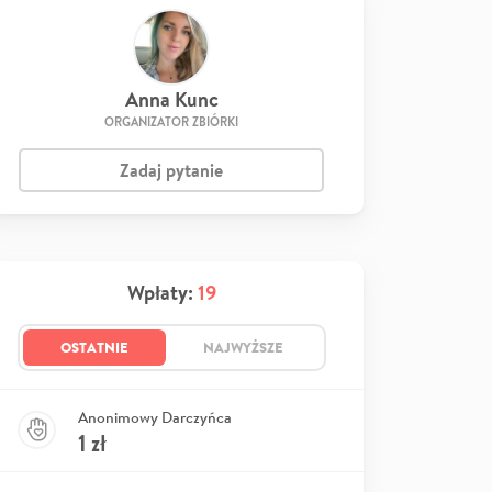
Anna Kunc
ORGANIZATOR ZBIÓRKI
Zadaj pytanie
Wpłaty:
19
OSTATNIE
NAJWYŻSZE
Anonimowy Darczyńca
1
zł