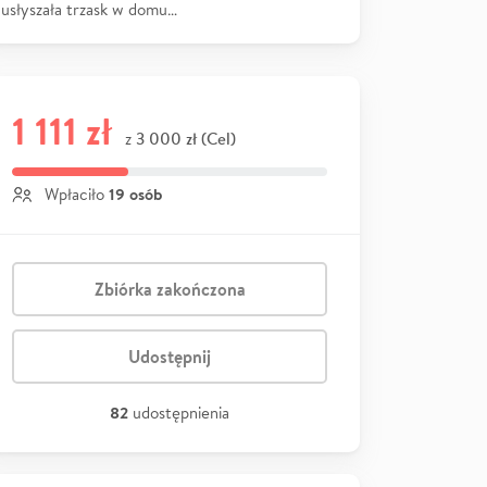
usłyszała trzask w domu…
1 111 zł
3 000 zł (Cel)
z
19 osób
Wpłaciło
Zbiórka zakończona
Udostępnij
82
udostępnienia