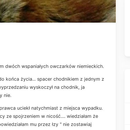
lem dwóch wspaniałych owczarków niemieckich.
o końca życia... spacer chodnikiem z jednym z
wyprzedzaniu wyskoczył na chodnik, ja
 nie.
 sprawca uciekł natychmiast z miejsca wypadku.
acy ze spojrzeniem w nicość.... wiedziałam że
 powiedziałam mu przez łzy " nie zostawiaj