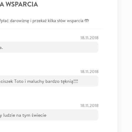
A WSPARCIA
łać darowiznę i przekaż kilka słów wsparcia 🤲
18.11.2018
a.
18.11.2018
aciszek Toto i maluchy bardzo tęknią!!!!
18.11.2018
zy ludzie na tym świecie