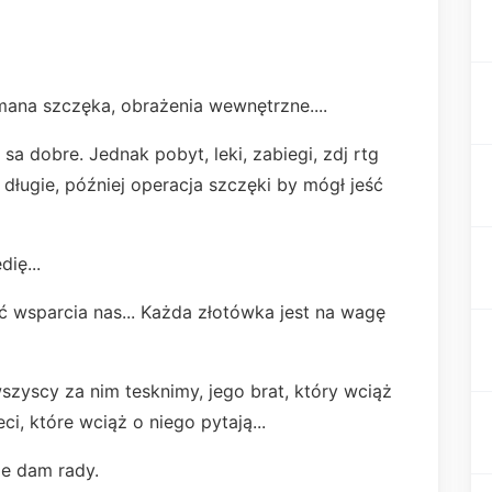
ana szczęka, obrażenia wewnętrzne....
a dobre. Jednak pobyt, leki, zabiegi, zdj rtg
e długie, później operacja szczęki by mógł jeść
ię...
ść wsparcia nas... Każda złotówka jest na wagę
szyscy za nim tesknimy, jego brat, który wciąż
i, które wciąż o niego pytają...
e dam rady.