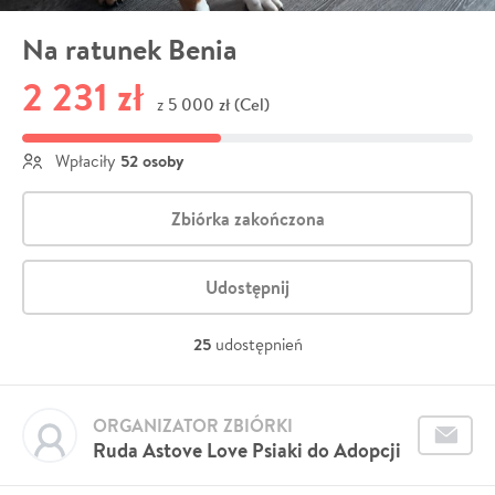
Na ratunek Benia
2 231 zł
5 000 zł (Cel)
z
52 osoby
Wpłaciły
Zbiórka zakończona
Udostępnij
25
udostępnień
ORGANIZATOR ZBIÓRKI
Ruda Astove Love Psiaki do Adopcji