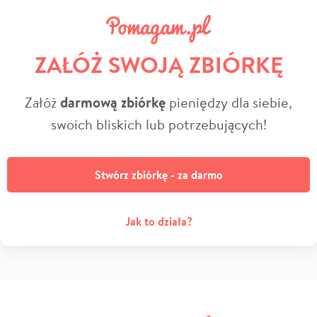
ZAŁÓŻ SWOJĄ ZBIÓRKĘ
Załóż
darmową zbiórkę
pieniędzy dla siebie,
swoich bliskich lub potrzebujących!
Stwórz zbiórkę - za darmo
Jak to działa?