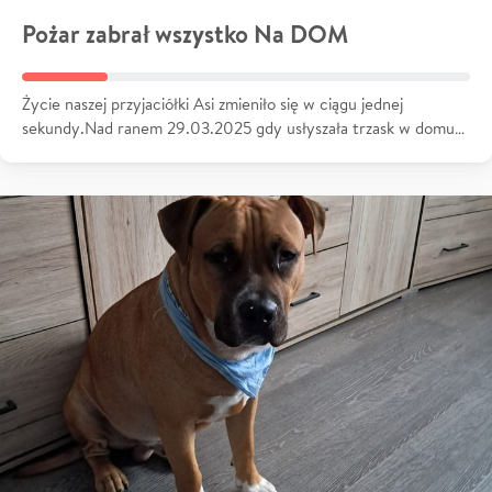
Pożar zabrał wszystko Na DOM
Życie naszej przyjaciółki Asi zmieniło się w ciągu jednej
sekundy.Nad ranem 29.03.2025 gdy usłyszała trzask w domu…