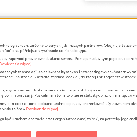
echnologicznych, zarówno własnych, jak i naszych partnerów. Obejmuje to zapis
macje
O nas
Zbieraj n
artfon) oraz późniejsze uzyskiwanie do nich dostępu.
 aby zapewnić prawidłowe działanie serwisu Pomagam.pl, w tym jego bezpieczeń
działa?
Opinie
Leczenie
Dowiedz się więcej
min
Raporty
Zwierzęta
odobnych technologii do celów analitycznych i retargetingowych. Możesz wyrazi
ncji na stronie „Zarządzaj zgodami cookie”, do której link znajdziesz w stopce
ka Prywatności
Za darmo
Pożar
 Kontrahenci
Blog
Ukraina
ch, aby usprawniać działanie serwisu Pomagam.pl. Dzięki nim możemy zrozumieć, j
t
Dla NGO
Sport
ak się po nim poruszają. Pozwala nam to na tworzenie statystyk oraz ich analizę, co w
anie serwisów
Fundacja Pomagam.pl
Pomoc Fi
jemy pliki cookie i inne podobne technologie, aby prezentować użytkownikom okr
rwisie zbiórek.
Dowiedz się więcej
a plików cookie
Projekty
zaj zgodami cookie
Pogrzeb
ą być uruchamiane także przez organizatora danej zbiórki, na potrzeby jego anali
Społeczno
Kultura