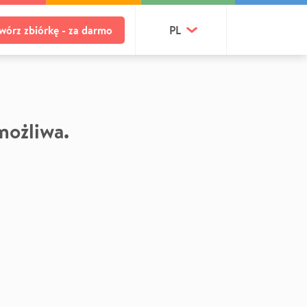
wórz zbiórkę - za darmo
PL
 możliwa.