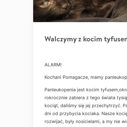
Walczymy z kocim tyfuse
ALARM!
Kochani Pomagacze, mamy panleukop
Panleukopenia jest kocim tyfusem,ok
rokrocznie zabiera z tego świata tysi
kociąt, daliśmy się jej przechytrzyć.
dni od przybycia kociaka. Nasze kocięt
rozwijać, były nosicielami, a my nie w