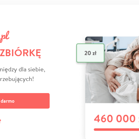
 ZBIÓRKĘ
niędzy dla siebie,
trzebujących!
a darmo
?