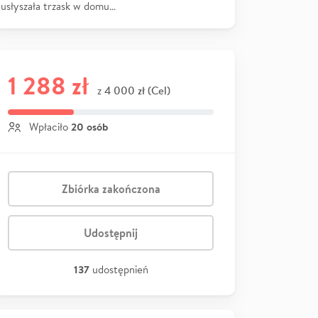
usłyszała trzask w domu…
1 288 zł
4 000 zł (Cel)
z
20 osób
Wpłaciło
Zbiórka zakończona
Udostępnij
137
udostępnień