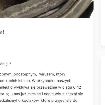
m!
enię :/
ropnym, podstępnym, wirusem, który
ące kocich istnień. W przypadku naszych
 Panleuko wykluwa się przeważnie w ciągu 6-12
a są u nas już miesiąc i nagle wirus zaczął się
iedziliśmy! 6 kociaków, które przyjechały do