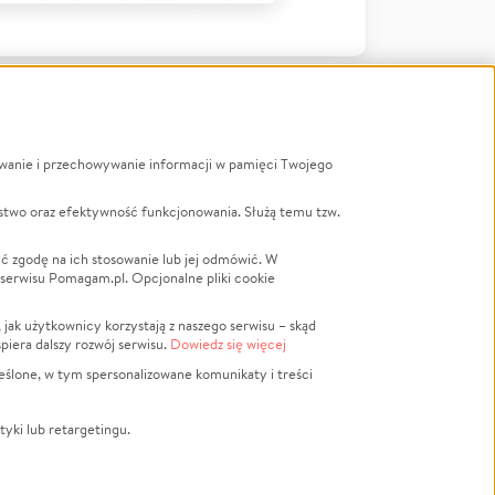
ywanie i przechowywanie informacji w pamięci Twojego
a
stwo oraz efektywność funkcjonowania. Służą temu tzw.
LGBTQ+
Powódź
ć zgodę na ich stosowanie lub jej odmówić. W
 serwisu Pomagam.pl. Opcjonalne pliki cookie
Wichura
NGO
ak użytkownicy korzystają z naszego serwisu – skąd
Religia
spiera dalszy rozwój serwisu.
Dowiedz się więcej
nansowa
Edukacja
eślone, w tym spersonalizowane komunikaty i treści
Podróż
Impreza
tyki lub retargetingu.
ść lokalna
Ochrona środowiska
Biznes