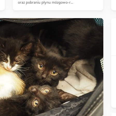
oraz pobraniu płynu mózgowo-r…