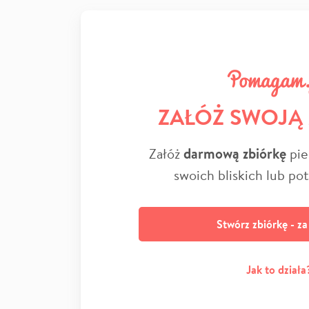
ZAŁÓŻ SWOJĄ
Załóż
darmową zbiórkę
pie
swoich bliskich lub po
Stwórz zbiórkę - z
Jak to działa