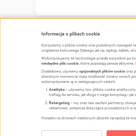
Informacje o plikach cookie
Korzystamy z plików cookie oraz podobnych rozwiązań t
Infor
urządzenia końcowego (takiego jak np. laptop, tablet, sm
Wykorzystujemy te technologie przede wszystkim po to,
Jak to 
niezbędne pliki cookie
, które pozostają zawsze aktywne.
Facebook
Twitter
Instagram
Regula
opcjonalnych plików cookie
Dodatkowo, używamy
oraz p
dowolnym momencie masz możliwość zmiany swoich prefere
Polity
LinkedIn
TikTok
Youtube
wykorzystywane są w następujących celach:
RODO -
Analityka
– używamy tzw. plików cookie analityczny
Kontak
trafiają do serwisu, jak długo z niego korzystają i j
Porówn
Retargeting
– my oraz nasi zaufani partnerzy stosu
reklamowe, zwłaszcza dotyczące prowadzonych w se
Polityk
Zarząd
Ponadto na stronach niektórych zbiórek narzędzia te mog