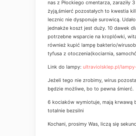
nas z Płockiego cmentarza, zaraziły 3 
żyją,śmierć pozostałych to kwestia ki
lecznic nie dysponuje surowicą. Udało
jednakże koszt jest duży. 10 dawek dl
potrzebne wsparcie na kroplówki, wit
również kupić lampę bakterio/wirusob
tyfusa z otoczenia(kociarnia, samochó
Link do lampy:
ultraviolsklep.pl/lampy-
Jeżeli tego nie zrobimy, wirus pozost
będzie możliwe, bo to pewna śmierć.
6 kociaków wymiotuje, mają krwawą bi
totalnie bezsilni
Kochani, prosimy Was, liczą się sekun