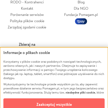
RODO - Kontrahenci
Blog
Kontakt
Dla NGO
Porównanie serwisów
Fundacja Pomagam.pl
Polityka plików cookie
Zarządzaj zgodami cookie
Zbieraj na
Informacje o plikach cookie
Leczenie
LGBTQ+
Korzystamy z plików cookie oraz podobnych rozwiązań technologicznych,
Zwierzęta
Powódź
zarówno własnych, jak i naszych partnerów. Obejmuje to zapisywanie i
Pożar
Wichura
przechowywanie informacji w pamięci Twojego urządzenia końcowego
(takiego jak np. laptop, tablet, smartfon) oraz późniejsze uzyskiwanie do nich
Ukraina
NGO
dostępu.
Sport
Religia
Wykorzystujemy te technologie przede wszystkim po to, aby zapewnić
Pomoc Finansowa
Edukacja
prawidłowe działanie serwisu Pomagam.pl, w tym jego bezpieczeństwo oraz
niezbędne pliki cookie
efektywność funkcjonowania. Służą temu tzw.
, które
Projekty
Podróż
pozostają zawsze aktywne.
Dowiedz się więcej
Pogrzeb
Impreza
opcjonalnych plików cookie
Dodatkowo, używamy
oraz podobnych
Zaakceptuj wszystkie
Społeczność lokalna
Ochrona środowiska
technologii do celów analitycznych i retargetingowych. Możesz wyrazić