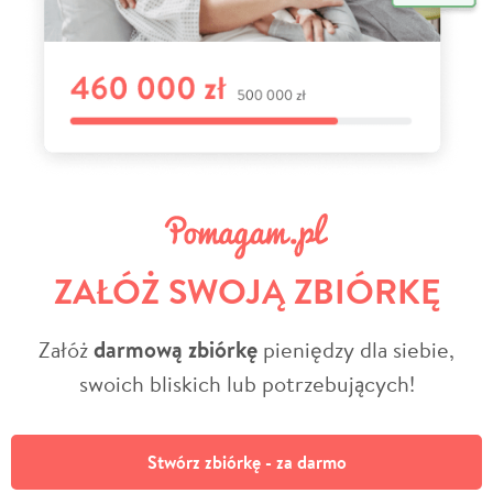
ZAŁÓŻ SWOJĄ ZBIÓRKĘ
Załóż
darmową zbiórkę
pieniędzy dla siebie,
swoich bliskich lub potrzebujących!
Stwórz zbiórkę - za darmo