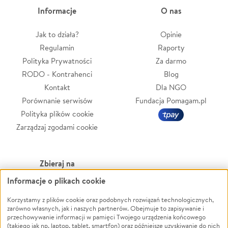
Informacje
O nas
Jak to działa?
Opinie
Regulamin
Raporty
Polityka Prywatności
Za darmo
RODO - Kontrahenci
Blog
Kontakt
Dla NGO
Porównanie serwisów
Fundacja Pomagam.pl
Polityka plików cookie
Zarządzaj zgodami cookie
Zbieraj na
Informacje o plikach cookie
Leczenie
LGBTQ+
Korzystamy z plików cookie oraz podobnych rozwiązań technologicznych,
Zwierzęta
Powódź
zarówno własnych, jak i naszych partnerów. Obejmuje to zapisywanie i
Pożar
Wichura
przechowywanie informacji w pamięci Twojego urządzenia końcowego
(takiego jak np. laptop, tablet, smartfon) oraz późniejsze uzyskiwanie do nich
Ukraina
NGO