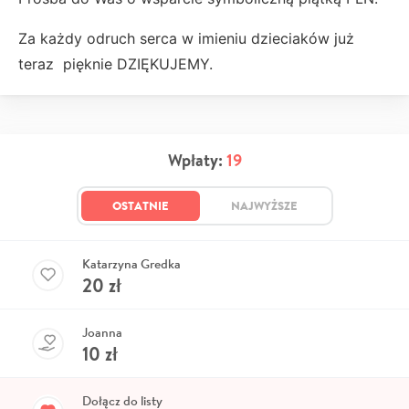
Za każdy odruch serca w imieniu dzieciaków już
teraz pięknie DZIĘKUJEMY.
Wpłaty:
19
OSTATNIE
NAJWYŻSZE
Katarzyna Gredka
20
zł
Joanna
10
zł
Dołącz do listy