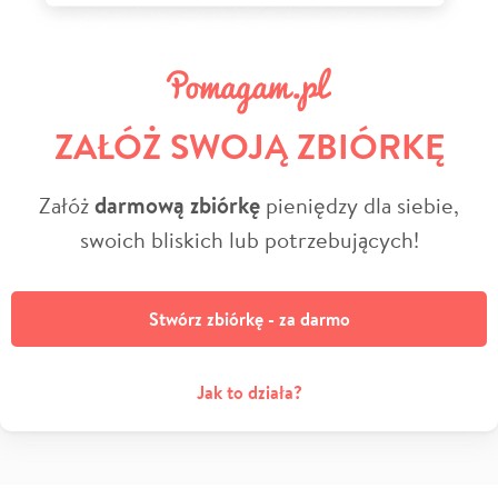
ZAŁÓŻ SWOJĄ ZBIÓRKĘ
Załóż
darmową zbiórkę
pieniędzy dla siebie,
swoich bliskich lub potrzebujących!
Stwórz zbiórkę - za darmo
Jak to działa?