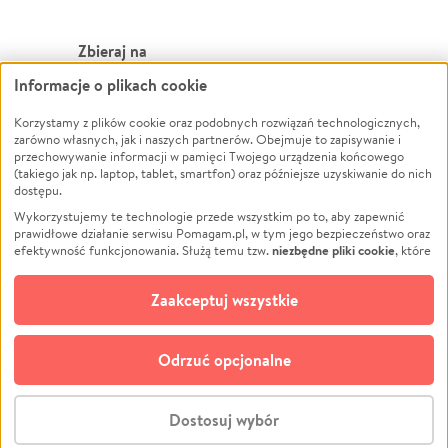
Zbieraj na
Informacje o plikach cookie
Leczenie
LGBTQ+
Korzystamy z plików cookie oraz podobnych rozwiązań technologicznych,
Zwierzęta
Powódź
zarówno własnych, jak i naszych partnerów. Obejmuje to zapisywanie i
Pożar
Wichura
przechowywanie informacji w pamięci Twojego urządzenia końcowego
(takiego jak np. laptop, tablet, smartfon) oraz późniejsze uzyskiwanie do nich
Ukraina
NGO
dostępu.
Sport
Religia
Wykorzystujemy te technologie przede wszystkim po to, aby zapewnić
Pomoc Finansowa
Edukacja
prawidłowe działanie serwisu Pomagam.pl, w tym jego bezpieczeństwo oraz
niezbędne pliki cookie
efektywność funkcjonowania. Służą temu tzw.
, które
Projekty
Podróż
pozostają zawsze aktywne.
Dowiedz się więcej
Pogrzeb
Impreza
opcjonalnych plików cookie
Dodatkowo, używamy
oraz podobnych
Zaakceptuj wszystkie
Społeczność lokalna
Ochrona środowiska
technologii do celów analitycznych i retargetingowych. Możesz wyrazić
zgodę na ich stosowanie lub jej odmówić. W dowolnym momencie masz
Kultura
Biznes
możliwość zmiany swoich preferencji na stronie „Zarządzaj zgodami cookie”,
Odrzuć opcjonalne
Polski
do której link znajdziesz w stopce serwisu Pomagam.pl. Opcjonalne pliki
cookie wykorzystywane są w następujących celach:
© CROWDING SP. Z O.O.
Analityka
– używamy tzw. plików cookie analitycznych, aby usprawniać
Dostosuj wybór
działanie serwisu Pomagam.pl. Dzięki nim możemy zrozumieć, jak
użytkownicy korzystają z naszego serwisu – skąd trafiają do serwisu, jak
Stwórz zbiórkę - za darmo