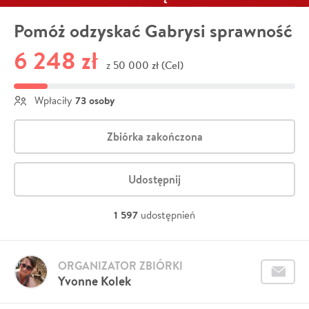
Pomóż odzyskać Gabrysi sprawność
6 248 zł
50 000 zł (Cel)
z
73 osoby
Wpłaciły
Zbiórka zakończona
Udostępnij
1 597
udostępnień
ORGANIZATOR ZBIÓRKI
Yvonne Kolek