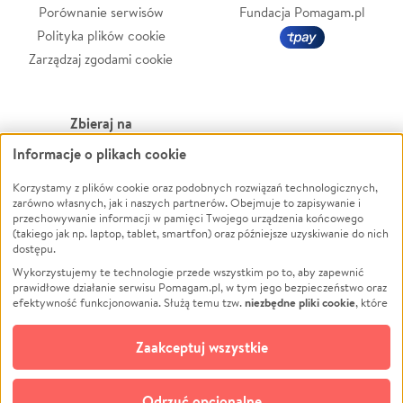
Porównanie serwisów
Fundacja Pomagam.pl
Polityka plików cookie
Zarządzaj zgodami cookie
Zbieraj na
Informacje o plikach cookie
Leczenie
LGBTQ+
Korzystamy z plików cookie oraz podobnych rozwiązań technologicznych,
Zwierzęta
Powódź
zarówno własnych, jak i naszych partnerów. Obejmuje to zapisywanie i
Pożar
Wichura
przechowywanie informacji w pamięci Twojego urządzenia końcowego
(takiego jak np. laptop, tablet, smartfon) oraz późniejsze uzyskiwanie do nich
Ukraina
NGO
dostępu.
Sport
Religia
Wykorzystujemy te technologie przede wszystkim po to, aby zapewnić
Pomoc Finansowa
Edukacja
prawidłowe działanie serwisu Pomagam.pl, w tym jego bezpieczeństwo oraz
niezbędne pliki cookie
efektywność funkcjonowania. Służą temu tzw.
, które
Projekty
Podróż
pozostają zawsze aktywne.
Dowiedz się więcej
Pogrzeb
Impreza
opcjonalnych plików cookie
Dodatkowo, używamy
oraz podobnych
Zaakceptuj wszystkie
Społeczność lokalna
Ochrona środowiska
technologii do celów analitycznych i retargetingowych. Możesz wyrazić
zgodę na ich stosowanie lub jej odmówić. W dowolnym momencie masz
Kultura
Biznes
możliwość zmiany swoich preferencji na stronie „Zarządzaj zgodami cookie”,
Odrzuć opcjonalne
do której link znajdziesz w stopce serwisu Pomagam.pl. Opcjonalne pliki