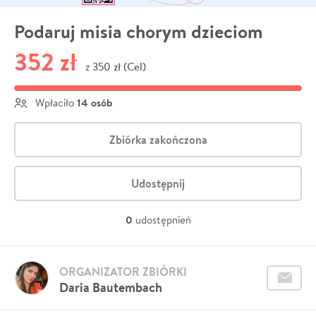
Podaruj misia chorym dzieciom
352 zł
350 zł (Cel)
z
14 osób
Wpłaciło
Zbiórka zakończona
Udostępnij
0
udostępnień
ORGANIZATOR ZBIÓRKI
Daria Bautembach