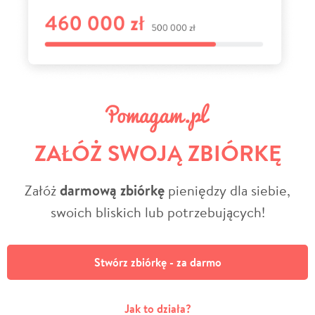
ZAŁÓŻ SWOJĄ ZBIÓRKĘ
Załóż
darmową zbiórkę
pieniędzy dla siebie,
swoich bliskich lub potrzebujących!
Stwórz zbiórkę - za darmo
Jak to działa?