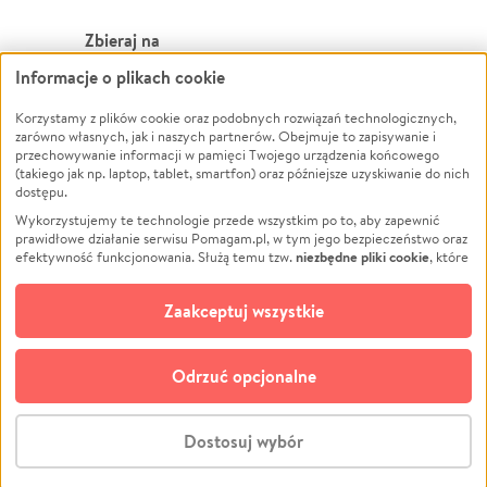
Zbieraj na
Informacje o plikach cookie
Leczenie
LGBTQ+
Korzystamy z plików cookie oraz podobnych rozwiązań technologicznych,
Zwierzęta
Powódź
zarówno własnych, jak i naszych partnerów. Obejmuje to zapisywanie i
Pożar
Wichura
przechowywanie informacji w pamięci Twojego urządzenia końcowego
(takiego jak np. laptop, tablet, smartfon) oraz późniejsze uzyskiwanie do nich
Ukraina
NGO
dostępu.
Sport
Religia
Wykorzystujemy te technologie przede wszystkim po to, aby zapewnić
Pomoc Finansowa
Edukacja
prawidłowe działanie serwisu Pomagam.pl, w tym jego bezpieczeństwo oraz
niezbędne pliki cookie
efektywność funkcjonowania. Służą temu tzw.
, które
Projekty
Podróż
pozostają zawsze aktywne.
Dowiedz się więcej
Pogrzeb
Impreza
opcjonalnych plików cookie
Dodatkowo, używamy
oraz podobnych
Zaakceptuj wszystkie
Społeczność lokalna
Ochrona środowiska
technologii do celów analitycznych i retargetingowych. Możesz wyrazić
zgodę na ich stosowanie lub jej odmówić. W dowolnym momencie masz
Kultura
Biznes
możliwość zmiany swoich preferencji na stronie „Zarządzaj zgodami cookie”,
Odrzuć opcjonalne
Polski
do której link znajdziesz w stopce serwisu Pomagam.pl. Opcjonalne pliki
cookie wykorzystywane są w następujących celach:
© CROWDING SP. Z O.O.
Analityka
– używamy tzw. plików cookie analitycznych, aby usprawniać
Dostosuj wybór
działanie serwisu Pomagam.pl. Dzięki nim możemy zrozumieć, jak
użytkownicy korzystają z naszego serwisu – skąd trafiają do serwisu, jak
Stwórz zbiórkę - za darmo
długo z niego korzystają i jak się po nim poruszają. Pozwala nam to na