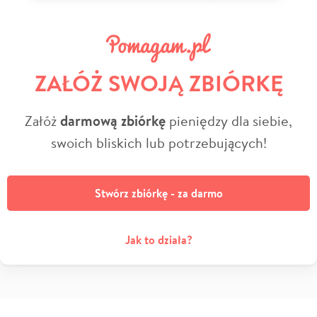
ZAŁÓŻ SWOJĄ ZBIÓRKĘ
Załóż
darmową zbiórkę
pieniędzy dla siebie,
swoich bliskich lub potrzebujących!
Stwórz zbiórkę - za darmo
Jak to działa?