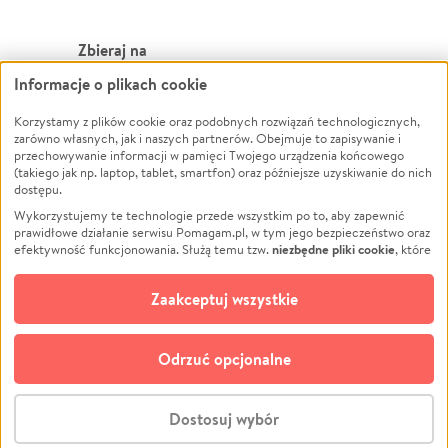
Zbieraj na
Informacje o plikach cookie
Leczenie
LGBTQ+
Zwierzęta
Powódź
Korzystamy z plików cookie oraz podobnych rozwiązań technologicznych,
zarówno własnych, jak i naszych partnerów. Obejmuje to zapisywanie i
Pożar
Wichura
przechowywanie informacji w pamięci Twojego urządzenia końcowego
(takiego jak np. laptop, tablet, smartfon) oraz późniejsze uzyskiwanie do nich
Ukraina
NGO
dostępu.
Sport
Religia
Wykorzystujemy te technologie przede wszystkim po to, aby zapewnić
Pomoc Finansowa
Edukacja
prawidłowe działanie serwisu Pomagam.pl, w tym jego bezpieczeństwo oraz
niezbędne pliki cookie
efektywność funkcjonowania. Służą temu tzw.
, które
Projekty
Podróż
pozostają zawsze aktywne.
Dowiedz się więcej
Pogrzeb
Impreza
opcjonalnych plików cookie
Dodatkowo, używamy
oraz podobnych
Zaakceptuj wszystkie
Społeczność lokalna
Ochrona środowiska
technologii do celów analitycznych i retargetingowych. Możesz wyrazić
zgodę na ich stosowanie lub jej odmówić. W dowolnym momencie masz
Kultura
Biznes
możliwość zmiany swoich preferencji na stronie „Zarządzaj zgodami cookie”,
Odrzuć opcjonalne
Polski
do której link znajdziesz w stopce serwisu Pomagam.pl. Opcjonalne pliki
cookie wykorzystywane są w następujących celach:
© CROWDING SP. Z O.O.
Analityka
– używamy tzw. plików cookie analitycznych, aby usprawniać
Dostosuj wybór
działanie serwisu Pomagam.pl. Dzięki nim możemy zrozumieć, jak
użytkownicy korzystają z naszego serwisu – skąd trafiają do serwisu, jak
Stwórz zbiórkę - za darmo