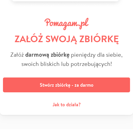
ZAŁÓŻ SWOJĄ ZBIÓRKĘ
Załóż
darmową zbiórkę
pieniędzy dla siebie,
swoich bliskich lub potrzebujących!
Stwórz zbiórkę - za darmo
Jak to działa?