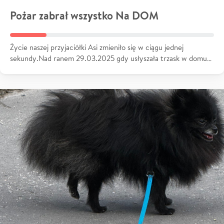
Pożar zabrał wszystko Na DOM
Życie naszej przyjaciółki Asi zmieniło się w ciągu jednej
sekundy.Nad ranem 29.03.2025 gdy usłyszała trzask w domu…