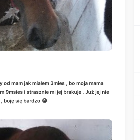
 od mam jak miałem 3mies , bo moja mama
msies i strasznie mi jej brakuje . Już jej nie
, boję się bardzo 😭