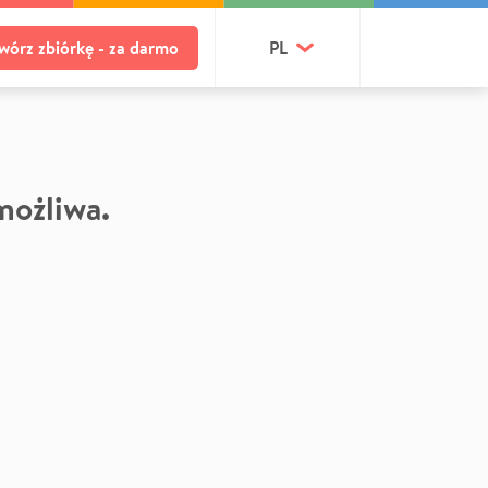
wórz zbiórkę - za darmo
PL
 możliwa.