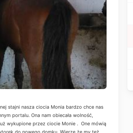
nej stajni nasza ciocia Monia bardzo chce nas
nnym portalu. Ona nam obiecała wolność,
i już wykupione przez ciocie Monie . One mówią
 wtorek do nowego domku. Wierzę że my też