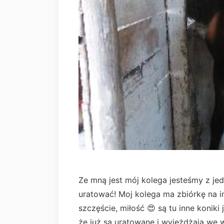
Ze mną jest mój kolega jesteśmy z jed
uratować! Moj kolega ma zbiórkę na i
szczęście, miłość 😍 są tu inne konik
że już są uratowane i wyjeżdżają we