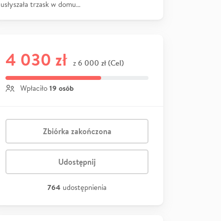
usłyszała trzask w domu…
4 030 zł
6 000 zł (Cel)
z
19 osób
Wpłaciło
Zbiórka zakończona
Udostępnij
764
udostępnienia