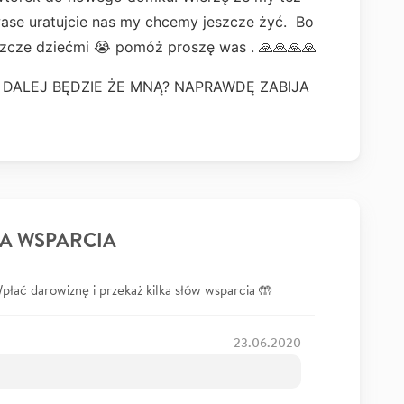
wase uratujcie nas my chcemy jeszcze żyć. Bo
szcze dziećmi 😭 pomóż proszę was . 🙏🙏🙏🙏
O DALEJ BĘDZIE ŻE MNĄ? NAPRAWDĘ ZABIJA
A WSPARCIA
łać darowiznę i przekaż kilka słów wsparcia 🤲
23.06.2020