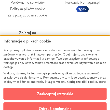
Porównanie serwisów
Fundacja Pomagam.pl
Polityka plików cookie
Zarządzaj zgodami cookie
Zbieraj na
Informacje o plikach cookie
Leczenie
LGBTQ+
Korzystamy z plików cookie oraz podobnych rozwiązań technologicznych,
Zwierzęta
Powódź
zarówno własnych, jak i naszych partnerów. Obejmuje to zapisywanie i
Pożar
Wichura
przechowywanie informacji w pamięci Twojego urządzenia końcowego
(takiego jak np. laptop, tablet, smartfon) oraz późniejsze uzyskiwanie do nich
Ukraina
NGO
dostępu.
Sport
Religia
Wykorzystujemy te technologie przede wszystkim po to, aby zapewnić
Pomoc Finansowa
Edukacja
prawidłowe działanie serwisu Pomagam.pl, w tym jego bezpieczeństwo oraz
niezbędne pliki cookie
efektywność funkcjonowania. Służą temu tzw.
, które
Projekty
Podróż
pozostają zawsze aktywne.
Dowiedz się więcej
Pogrzeb
Impreza
opcjonalnych plików cookie
Dodatkowo, używamy
oraz podobnych
Zaakceptuj wszystkie
Społeczność lokalna
Ochrona środowiska
technologii do celów analitycznych i retargetingowych. Możesz wyrazić
zgodę na ich stosowanie lub jej odmówić. W dowolnym momencie masz
Kultura
Biznes
możliwość zmiany swoich preferencji na stronie „Zarządzaj zgodami cookie”,
Odrzuć opcjonalne
Polski
do której link znajdziesz w stopce serwisu Pomagam.pl. Opcjonalne pliki