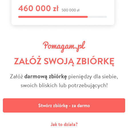
ZAŁÓŻ SWOJĄ ZBIÓRKĘ
Załóż
darmową zbiórkę
pieniędzy dla siebie,
swoich bliskich lub potrzebujących!
Stwórz zbiórkę - za darmo
Jak to działa?