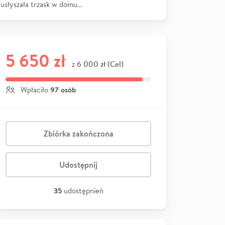
usłyszała trzask w domu…
5 650 zł
6 000 zł (Cel)
z
97 osób
Wpłaciło
Zbiórka zakończona
Udostępnij
35
udostępnień