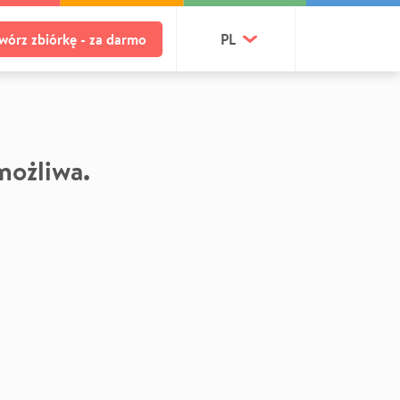
wórz zbiórkę - za darmo
PL
 możliwa.