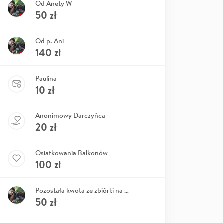
Od Anety W
50
zł
Od p. Ani
140
zł
Paulina
10
zł
Anonimowy Darczyńca
20
zł
Osiatkowania Balkonów
100
zł
Pozostała kwota ze zbiórki na osiatkowanie okna w DT Manii
50
zł