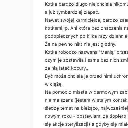
Kotka bardzo długo nie chciała nikom
a już tymbardziej złapać.
Nawet swojej karmicielce, bardzo za
kotkami, p. Ani która bez znaczenia 
podopiecznych po kilka razy dziennie 
Że na pewno nikt nie jest głodny.
Kotka roboczo nazwana "Manią" przez
czym je zostawiła i sama bez nich zmie
za nią latać kocury..
Być może chciała je przed nimi uchron
w ciążę.
Na pomoc z miasta w darmowym zabie
nie ma szans (jestem w stałym kontak
śledzę temat na bieżąco, najwcześni
nowym roku - obstawiam, że dopiero
się akcje sterylizacji) a gdyby się m