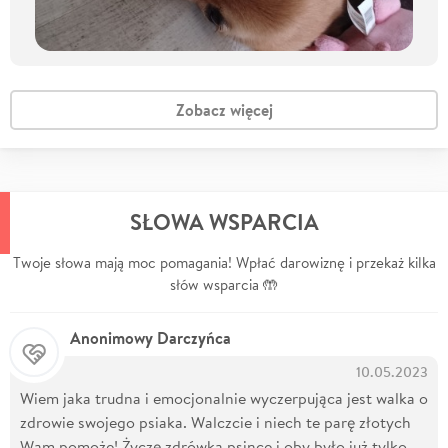
Zobacz więcej
SŁOWA WSPARCIA
Twoje słowa mają moc pomagania! Wpłać darowiznę i przekaż kilka
słów wsparcia 🤲
Anonimowy Darczyńca
10.05.2023
Wiem jaka trudna i emocjonalnie wyczerpująca jest walka o
zdrowie swojego psiaka. Walczcie i niech te parę złotych
Wam pomoże! Życzę zdrówka psince i oby było już tylko