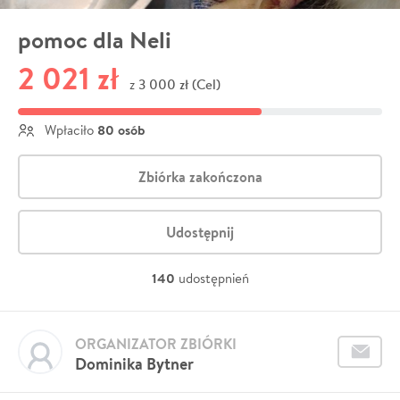
pomoc dla Neli
2 021 zł
3 000 zł (Cel)
z
80 osób
Wpłaciło
Zbiórka zakończona
Udostępnij
140
udostępnień
ORGANIZATOR ZBIÓRKI
Dominika Bytner