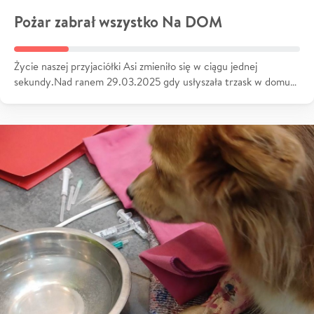
Pożar zabrał wszystko Na DOM
Życie naszej przyjaciółki Asi zmieniło się w ciągu jednej
sekundy.Nad ranem 29.03.2025 gdy usłyszała trzask w domu…