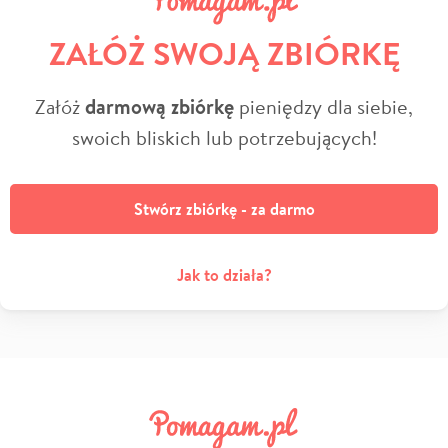
ZAŁÓŻ SWOJĄ ZBIÓRKĘ
Załóż
darmową zbiórkę
pieniędzy dla siebie,
swoich bliskich lub potrzebujących!
Stwórz zbiórkę - za darmo
Jak to działa?