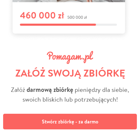
ZAŁÓŻ SWOJĄ ZBIÓRKĘ
Załóż
darmową zbiórkę
pieniędzy dla siebie,
swoich bliskich lub potrzebujących!
Stwórz zbiórkę - za darmo