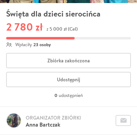
Święta dla dzieci sierocińca
2 780 zł
5 000 zł (Cel)
z
23 osoby
Wpłaciły
Zbiórka zakończona
Udostępnij
0
udostępnień
ORGANIZATOR ZBIÓRKI
Anna Bartczak