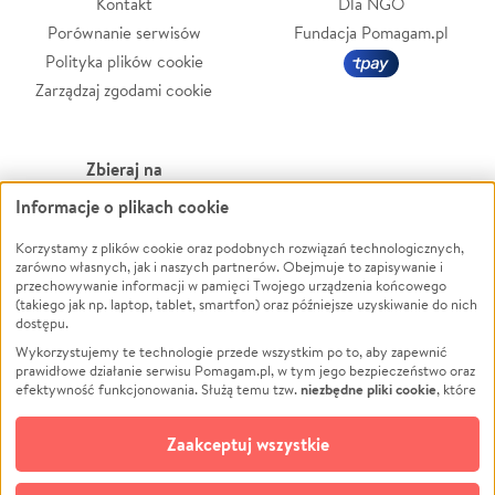
Kontakt
Dla NGO
Porównanie serwisów
Fundacja Pomagam.pl
Polityka plików cookie
Zarządzaj zgodami cookie
Zbieraj na
Informacje o plikach cookie
Leczenie
LGBTQ+
Korzystamy z plików cookie oraz podobnych rozwiązań technologicznych,
Zwierzęta
Powódź
zarówno własnych, jak i naszych partnerów. Obejmuje to zapisywanie i
Pożar
Wichura
przechowywanie informacji w pamięci Twojego urządzenia końcowego
(takiego jak np. laptop, tablet, smartfon) oraz późniejsze uzyskiwanie do nich
Ukraina
NGO
dostępu.
Sport
Religia
Wykorzystujemy te technologie przede wszystkim po to, aby zapewnić
Pomoc Finansowa
Edukacja
prawidłowe działanie serwisu Pomagam.pl, w tym jego bezpieczeństwo oraz
niezbędne pliki cookie
efektywność funkcjonowania. Służą temu tzw.
, które
Projekty
Podróż
pozostają zawsze aktywne.
Dowiedz się więcej
Pogrzeb
Impreza
opcjonalnych plików cookie
Dodatkowo, używamy
oraz podobnych
Zaakceptuj wszystkie
Społeczność lokalna
Ochrona środowiska
technologii do celów analitycznych i retargetingowych. Możesz wyrazić
zgodę na ich stosowanie lub jej odmówić. W dowolnym momencie masz
Kultura
Biznes
możliwość zmiany swoich preferencji na stronie „Zarządzaj zgodami cookie”,