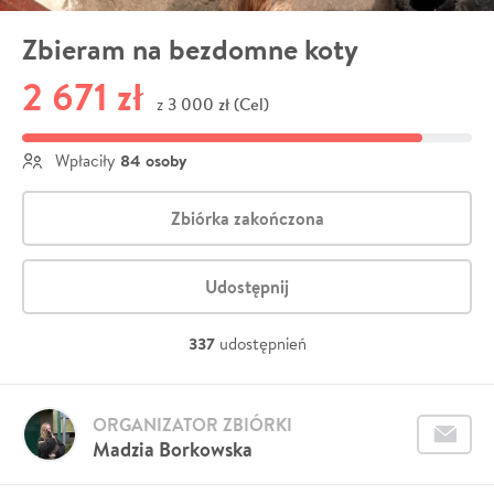
Zbieram na bezdomne koty
2 671 zł
3 000 zł (Cel)
z
84 osoby
Wpłaciły
Zbiórka zakończona
Udostępnij
337
udostępnień
ORGANIZATOR ZBIÓRKI
Madzia Borkowska