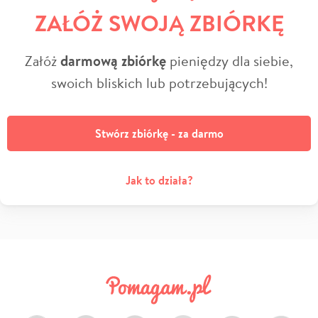
ZAŁÓŻ SWOJĄ ZBIÓRKĘ
Załóż
darmową zbiórkę
pieniędzy dla siebie,
swoich bliskich lub potrzebujących!
Stwórz zbiórkę - za darmo
Jak to działa?