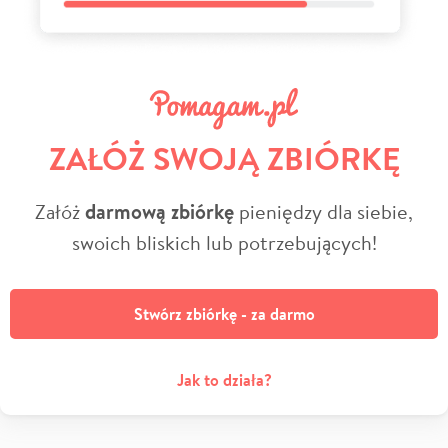
ZAŁÓŻ SWOJĄ ZBIÓRKĘ
Załóż
darmową zbiórkę
pieniędzy dla siebie,
swoich bliskich lub potrzebujących!
Stwórz zbiórkę - za darmo
Jak to działa?