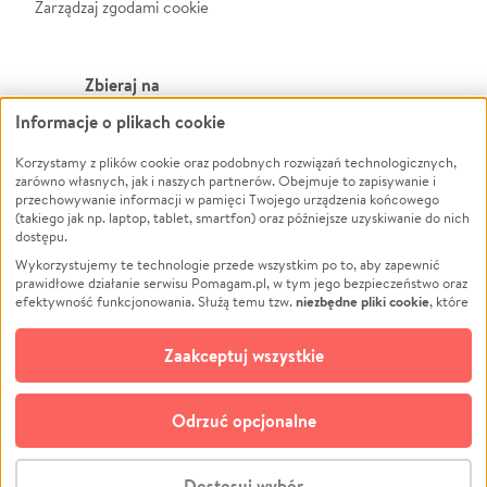
Zarządzaj zgodami cookie
Zbieraj na
Informacje o plikach cookie
Leczenie
LGBTQ+
Korzystamy z plików cookie oraz podobnych rozwiązań technologicznych,
Zwierzęta
Powódź
zarówno własnych, jak i naszych partnerów. Obejmuje to zapisywanie i
Pożar
Wichura
przechowywanie informacji w pamięci Twojego urządzenia końcowego
(takiego jak np. laptop, tablet, smartfon) oraz późniejsze uzyskiwanie do nich
Ukraina
NGO
dostępu.
Sport
Religia
Wykorzystujemy te technologie przede wszystkim po to, aby zapewnić
Pomoc Finansowa
Edukacja
prawidłowe działanie serwisu Pomagam.pl, w tym jego bezpieczeństwo oraz
niezbędne pliki cookie
efektywność funkcjonowania. Służą temu tzw.
, które
Projekty
Podróż
pozostają zawsze aktywne.
Dowiedz się więcej
Pogrzeb
Impreza
opcjonalnych plików cookie
Dodatkowo, używamy
oraz podobnych
Zaakceptuj wszystkie
Społeczność lokalna
Ochrona środowiska
technologii do celów analitycznych i retargetingowych. Możesz wyrazić
zgodę na ich stosowanie lub jej odmówić. W dowolnym momencie masz
Kultura
Biznes
możliwość zmiany swoich preferencji na stronie „Zarządzaj zgodami cookie”,
Odrzuć opcjonalne
Polski
do której link znajdziesz w stopce serwisu Pomagam.pl. Opcjonalne pliki
cookie wykorzystywane są w następujących celach:
© CROWDING SP. Z O.O.
Analityka
– używamy tzw. plików cookie analitycznych, aby usprawniać
Dostosuj wybór