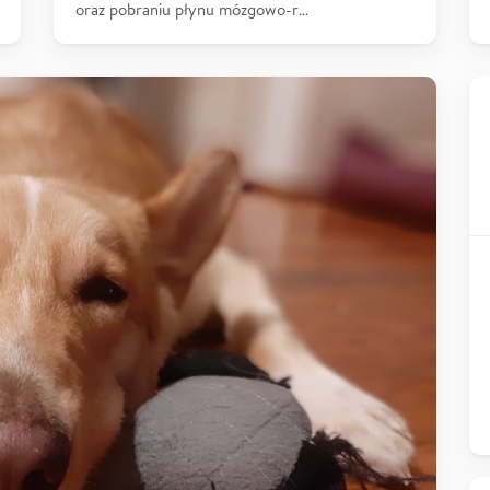
oraz pobraniu płynu mózgowo-r…