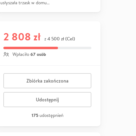
usłyszała trzask w domu…
2 808 zł
4 500 zł (Cel)
z
67 osób
Wpłaciło
Zbiórka zakończona
Udostępnij
175
udostępnień