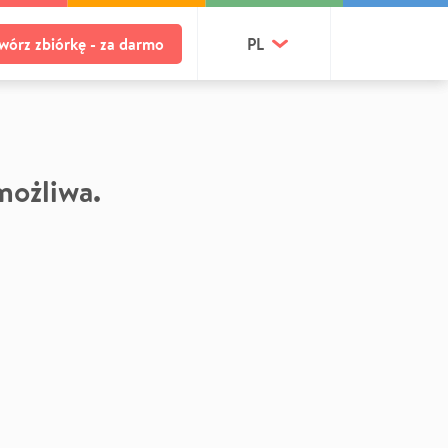
wórz zbiórkę - za darmo
PL
 możliwa.