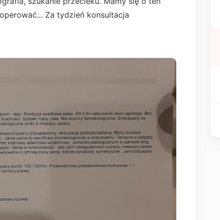
rafia, szukanie przecieku. Mamy się o ten
 operować... Za tydzień konsultacja