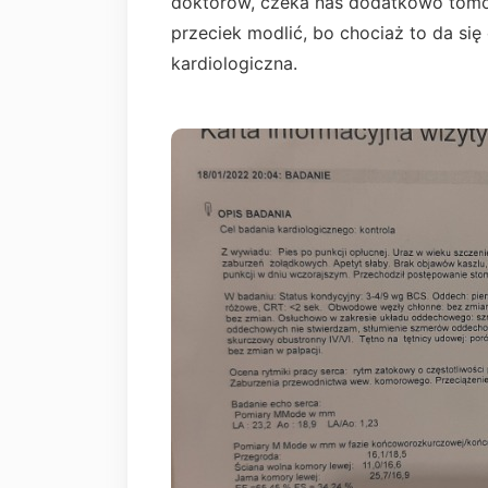
doktorów, czeka nas dodatkowo tomog
przeciek modlić, bo chociaż to da się
kardiologiczna.