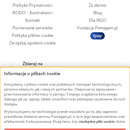
Polityka Prywatności
Za darmo
RODO - Kontrahenci
Blog
Kontakt
Dla NGO
Porównanie serwisów
Fundacja Pomagam.pl
Polityka plików cookie
Zarządzaj zgodami cookie
Zbieraj na
Informacje o plikach cookie
Leczenie
LGBTQ+
Korzystamy z plików cookie oraz podobnych rozwiązań technologicznych,
Zwierzęta
Powódź
zarówno własnych, jak i naszych partnerów. Obejmuje to zapisywanie i
Pożar
Wichura
przechowywanie informacji w pamięci Twojego urządzenia końcowego
(takiego jak np. laptop, tablet, smartfon) oraz późniejsze uzyskiwanie do nich
Ukraina
NGO
dostępu.
Sport
Religia
Wykorzystujemy te technologie przede wszystkim po to, aby zapewnić
Pomoc Finansowa
Edukacja
prawidłowe działanie serwisu Pomagam.pl, w tym jego bezpieczeństwo oraz
niezbędne pliki cookie
efektywność funkcjonowania. Służą temu tzw.
, które
Projekty
Podróż
pozostają zawsze aktywne.
Dowiedz się więcej
Pogrzeb
Impreza