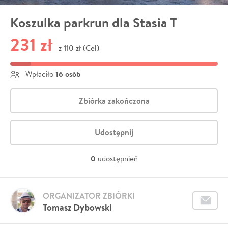
Koszulka parkrun dla Stasia T
231 zł
110 zł (Cel)
z
16 osób
Wpłaciło
Zbiórka zakończona
Udostępnij
0
udostępnień
ORGANIZATOR ZBIÓRKI
Tomasz Dybowski