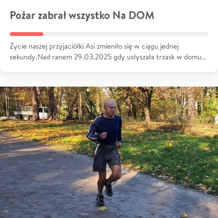
Pożar zabrał wszystko Na DOM
Życie naszej przyjaciółki Asi zmieniło się w ciągu jednej
sekundy.Nad ranem 29.03.2025 gdy usłyszała trzask w domu…