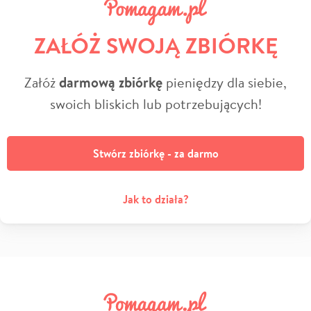
ZAŁÓŻ SWOJĄ ZBIÓRKĘ
Załóż
darmową zbiórkę
pieniędzy dla siebie,
swoich bliskich lub potrzebujących!
Stwórz zbiórkę - za darmo
Jak to działa?