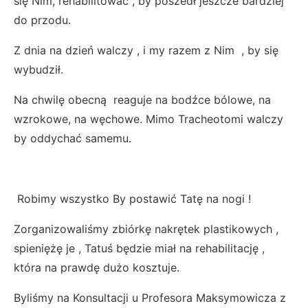
się Nim, rehabilitować , by poszedł jeszcze bardziej
do przodu.
Z dnia na dzień walczy , i my razem z Nim , by się
wybudził.
Na chwilę obecną reaguje na bodźce bólowe, na
wzrokowe, na węchowe. Mimo Tracheotomi walczy
by oddychać samemu.
Robimy wszystko By postawić Tatę na nogi !
Zorganizowaliśmy zbiórkę nakrętek plastikowych ,
spieniężę je , Tatuś będzie miał na rehabilitację ,
która na prawdę dużo kosztuje.
Byliśmy na Konsultacji u Profesora Maksymowicza z