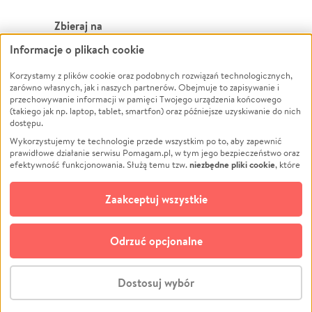
Zbieraj na
Informacje o plikach cookie
Leczenie
LGBTQ+
Korzystamy z plików cookie oraz podobnych rozwiązań technologicznych,
Zwierzęta
Powódź
zarówno własnych, jak i naszych partnerów. Obejmuje to zapisywanie i
Pożar
Wichura
przechowywanie informacji w pamięci Twojego urządzenia końcowego
(takiego jak np. laptop, tablet, smartfon) oraz późniejsze uzyskiwanie do nich
Ukraina
NGO
dostępu.
Sport
Religia
Wykorzystujemy te technologie przede wszystkim po to, aby zapewnić
Pomoc Finansowa
Edukacja
prawidłowe działanie serwisu Pomagam.pl, w tym jego bezpieczeństwo oraz
niezbędne pliki cookie
efektywność funkcjonowania. Służą temu tzw.
, które
Projekty
Podróż
pozostają zawsze aktywne.
Dowiedz się więcej
Pogrzeb
Impreza
opcjonalnych plików cookie
Dodatkowo, używamy
oraz podobnych
Zaakceptuj wszystkie
Społeczność lokalna
Ochrona środowiska
technologii do celów analitycznych i retargetingowych. Możesz wyrazić
zgodę na ich stosowanie lub jej odmówić. W dowolnym momencie masz
Kultura
Biznes
możliwość zmiany swoich preferencji na stronie „Zarządzaj zgodami cookie”,
Odrzuć opcjonalne
Polski
do której link znajdziesz w stopce serwisu Pomagam.pl. Opcjonalne pliki
cookie wykorzystywane są w następujących celach:
© CROWDING SP. Z O.O.
Analityka
– używamy tzw. plików cookie analitycznych, aby usprawniać
Dostosuj wybór
działanie serwisu Pomagam.pl. Dzięki nim możemy zrozumieć, jak
użytkownicy korzystają z naszego serwisu – skąd trafiają do serwisu, jak
Stwórz zbiórkę - za darmo
długo z niego korzystają i jak się po nim poruszają. Pozwala nam to na