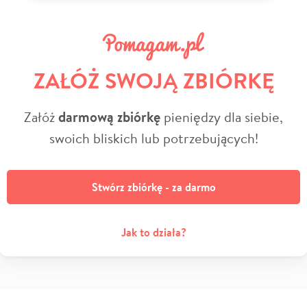
ZAŁÓŻ SWOJĄ ZBIÓRKĘ
Załóż
darmową zbiórkę
pieniędzy dla siebie,
swoich bliskich lub potrzebujących!
Stwórz zbiórkę - za darmo
Jak to działa?