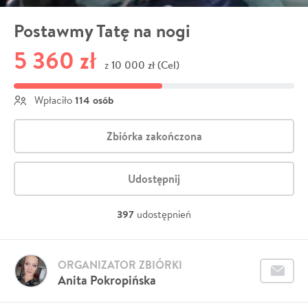
Postawmy Tatę na nogi
5 360 zł
10 000 zł (Cel)
z
114 osób
Wpłaciło
Zbiórka zakończona
Udostępnij
397
udostępnień
ORGANIZATOR ZBIÓRKI
Anita Pokropińska