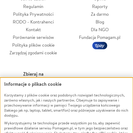
Regulamin
Raporty
Polityka Prywatności
Za darmo
RODO - Kontrahenci
Blog
Kontakt
Dla NGO
Porównanie serwisów
Fundacja Pomagam.pl
Polityka plików cookie
Zarządzaj zgodami cookie
Zbieraj na
Informacje o plikach cookie
Leczenie
LGBTQ+
Korzystamy z plików cookie oraz podobnych rozwiązań technologicznych,
Zwierzęta
Powódź
zarówno własnych, jak i naszych partnerów. Obejmuje to zapisywanie i
Pożar
Wichura
przechowywanie informacji w pamięci Twojego urządzenia końcowego
(takiego jak np. laptop, tablet, smartfon) oraz późniejsze uzyskiwanie do nich
Ukraina
NGO
dostępu.
Sport
Religia
Wykorzystujemy te technologie przede wszystkim po to, aby zapewnić
Pomoc Finansowa
Edukacja
prawidłowe działanie serwisu Pomagam.pl, w tym jego bezpieczeństwo oraz