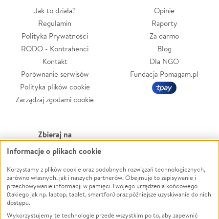
Jak to działa?
Opinie
Regulamin
Raporty
Polityka Prywatności
Za darmo
RODO - Kontrahenci
Blog
Kontakt
Dla NGO
Porównanie serwisów
Fundacja Pomagam.pl
Polityka plików cookie
Zarządzaj zgodami cookie
Zbieraj na
Informacje o plikach cookie
Leczenie
LGBTQ+
Zwierzęta
Powódź
Korzystamy z plików cookie oraz podobnych rozwiązań technologicznych,
zarówno własnych, jak i naszych partnerów. Obejmuje to zapisywanie i
Pożar
Wichura
przechowywanie informacji w pamięci Twojego urządzenia końcowego
(takiego jak np. laptop, tablet, smartfon) oraz późniejsze uzyskiwanie do nich
Ukraina
NGO
dostępu.
Sport
Religia
Wykorzystujemy te technologie przede wszystkim po to, aby zapewnić