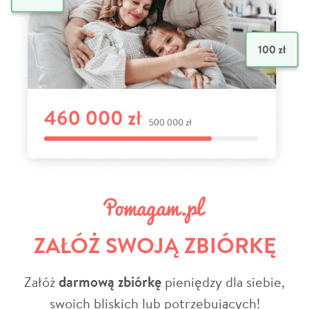
ZAŁÓŻ SWOJĄ ZBIÓRKĘ
Załóż
darmową zbiórkę
pieniędzy dla siebie,
swoich bliskich lub potrzebujących!