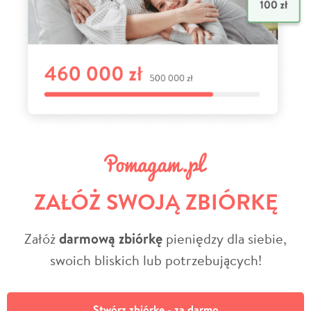
ZAŁÓŻ SWOJĄ ZBIÓRKĘ
Załóż
darmową zbiórkę
pieniędzy dla siebie,
swoich bliskich lub potrzebujących!
Stwórz zbiórkę - za darmo