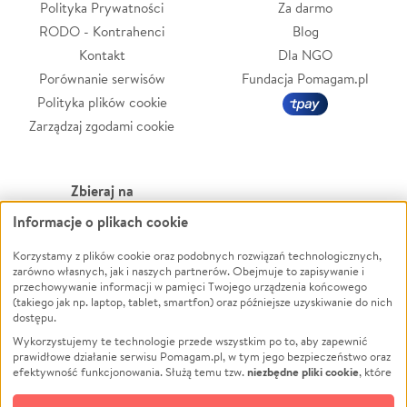
Polityka Prywatności
Za darmo
RODO - Kontrahenci
Blog
Kontakt
Dla NGO
Porównanie serwisów
Fundacja Pomagam.pl
Polityka plików cookie
Zarządzaj zgodami cookie
Zbieraj na
Informacje o plikach cookie
Leczenie
LGBTQ+
Korzystamy z plików cookie oraz podobnych rozwiązań technologicznych,
Zwierzęta
Powódź
zarówno własnych, jak i naszych partnerów. Obejmuje to zapisywanie i
Pożar
Wichura
przechowywanie informacji w pamięci Twojego urządzenia końcowego
(takiego jak np. laptop, tablet, smartfon) oraz późniejsze uzyskiwanie do nich
Ukraina
NGO
dostępu.
Sport
Religia
Wykorzystujemy te technologie przede wszystkim po to, aby zapewnić
Pomoc Finansowa
Edukacja
prawidłowe działanie serwisu Pomagam.pl, w tym jego bezpieczeństwo oraz
niezbędne pliki cookie
efektywność funkcjonowania. Służą temu tzw.
, które
Projekty
Podróż
pozostają zawsze aktywne.
Dowiedz się więcej
Pogrzeb
Impreza