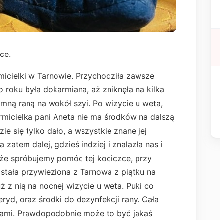
ce.
armicielki w Tarnowie. Przychodziła zawsze
 roku była dokarmiana, aż zniknęła na kilka
romną raną na wokół szyi. Po wizycie u weta,
armicielka pani Aneta nie ma środków na dalszą
e się tylko dało, a wszystkie znane jej
zatem dalej, gdzieś indziej i znalazła nas i
 że spróbujemy pomóc tej kociczce, przy
tała przywieziona z Tarnowa z piątku na
ż z nią na nocnej wizycie u weta. Puki co
eryd, oraz środki do dezynfekcji rany. Cała
 nami. Prawdopodobnie może to być jakaś