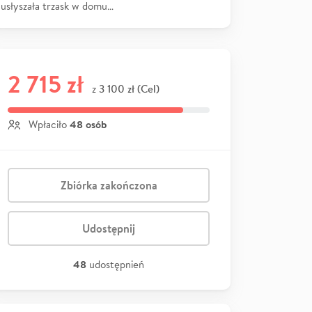
usłyszała trzask w domu…
2 715 zł
3 100 zł (Cel)
z
48 osób
Wpłaciło
Zbiórka zakończona
Udostępnij
48
udostępnień