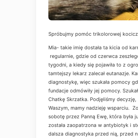
Spróbujmy pomóc trikolorowej kocicz
Mia- takie imię dostała ta kicia od k
regularnie, gdzie od czerwca zeszłego
tygodni, a kiedy się pojawiła to z og
tamtejszy lekarz zalecał eutanazje. K
diagnostykę, więc szukała pomocy gdzi
fundacje odmówiły jej pomocy. Szukała 
Chatkę Skrzatka. Podjęliśmy decyzję,
Waszym, mamy nadzieję wsparciu. Zos
sobotę przez Panną Ewę, która była ju
została zaopatrzona w antybiotyk i st
dalsza diagnostyka przed nią, przed