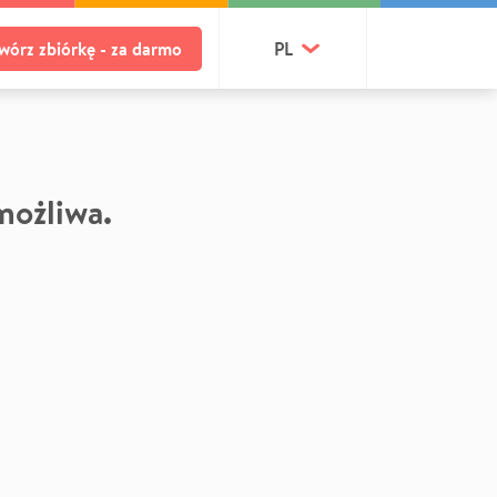
wórz zbiórkę - za darmo
PL
 możliwa.