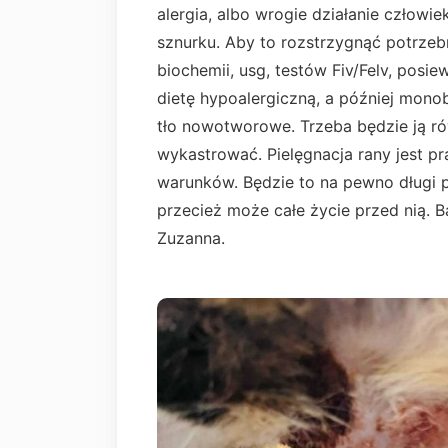
alergia, albo wrogie działanie człowi
sznurku. Aby to rozstrzygnąć potrzeb
biochemii, usg, testów Fiv/Felv, posie
dietę hypoalergiczną, a później monob
tło nowotworowe. Trzeba będzie ją ró
wykastrować. Pielęgnacja rany jest p
warunków. Będzie to na pewno długi pr
przecież może całe życie przed nią. 
Zuzanna.