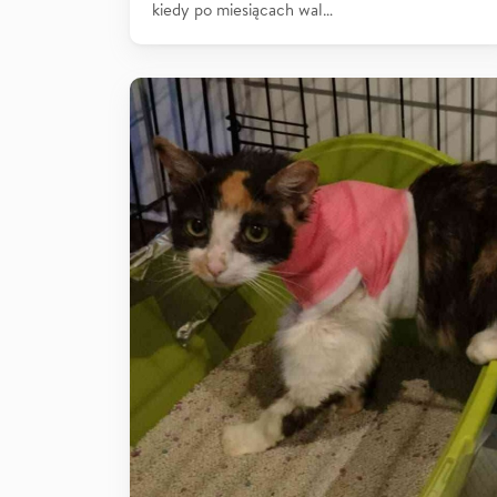
kiedy po miesiącach wal…