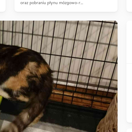
oraz pobraniu płynu mózgowo-r…