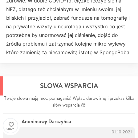
zdrowie. W dobie COVID-19, ciężko leczyć się na
NFZ, dlatego też chciałabym w imieniu swoim, jej
bliskich i przyjaciół, zebrać fundusze na tomografię i
na prywatne wizyty u neurologa i wszystko co jest
potrzebne by unormować jej ciśnienie, dojść do
źródła problemu i zatrzymać kolejne mikro wylewy,
które zamienią tą niesamowitą istotę w SpongeBoba.
SŁOWA WSPARCIA
Twoje słowa mają moc pomagania! Wpłać darowiznę i przekaż kilka
słów wsparcia 🤲
Anonimowy Darczyńca
01.10.2021