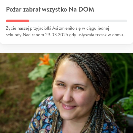
Pożar zabrał wszystko Na DOM
Życie naszej przyjaciółki Asi zmieniło się w ciągu jednej
sekundy.Nad ranem 29.03.2025 gdy usłyszała trzask w domu…