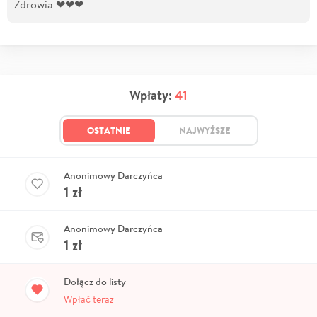
Zdrowia ❤❤❤
Wpłaty:
41
OSTATNIE
NAJWYŻSZE
Anonimowy Darczyńca
1
zł
Anonimowy Darczyńca
1
zł
Dołącz do listy
Wpłać teraz