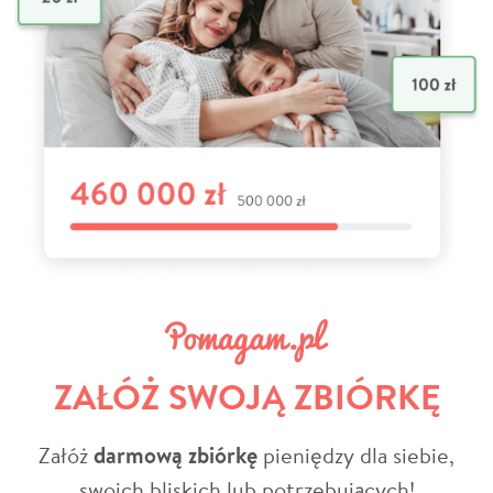
ZAŁÓŻ SWOJĄ ZBIÓRKĘ
Załóż
darmową zbiórkę
pieniędzy dla siebie,
swoich bliskich lub potrzebujących!