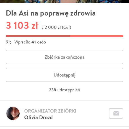
Dla Asi na poprawę zdrowia
3 103 zł
2 000 zł (Cel)
z
41 osób
Wpłaciło
Zbiórka zakończona
Udostępnij
238
udostępnień
ORGANIZATOR ZBIÓRKI
Olivia Drozd