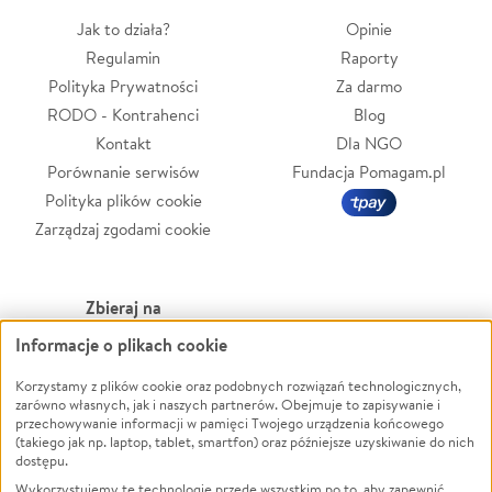
Jak to działa?
Opinie
Regulamin
Raporty
Polityka Prywatności
Za darmo
RODO - Kontrahenci
Blog
Kontakt
Dla NGO
Porównanie serwisów
Fundacja Pomagam.pl
Polityka plików cookie
Zarządzaj zgodami cookie
Zbieraj na
Informacje o plikach cookie
Leczenie
LGBTQ+
Korzystamy z plików cookie oraz podobnych rozwiązań technologicznych,
Zwierzęta
Powódź
zarówno własnych, jak i naszych partnerów. Obejmuje to zapisywanie i
Pożar
Wichura
przechowywanie informacji w pamięci Twojego urządzenia końcowego
(takiego jak np. laptop, tablet, smartfon) oraz późniejsze uzyskiwanie do nich
Ukraina
NGO
dostępu.
Sport
Religia
Wykorzystujemy te technologie przede wszystkim po to, aby zapewnić