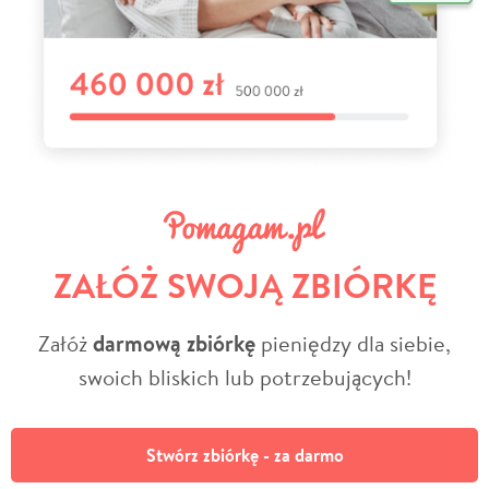
ZAŁÓŻ SWOJĄ ZBIÓRKĘ
Załóż
darmową zbiórkę
pieniędzy dla siebie,
swoich bliskich lub potrzebujących!
Stwórz zbiórkę - za darmo