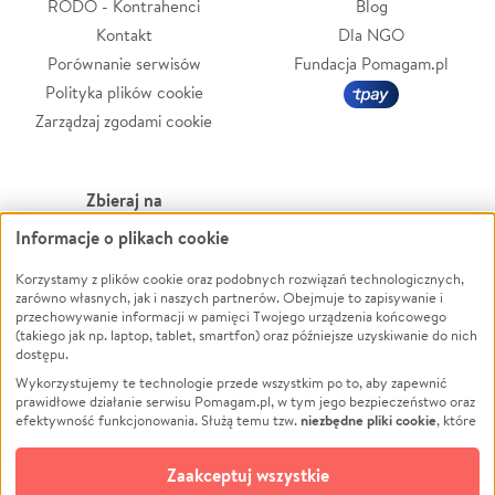
RODO - Kontrahenci
Blog
Kontakt
Dla NGO
Porównanie serwisów
Fundacja Pomagam.pl
Polityka plików cookie
Zarządzaj zgodami cookie
Zbieraj na
Informacje o plikach cookie
Leczenie
LGBTQ+
Zwierzęta
Powódź
Korzystamy z plików cookie oraz podobnych rozwiązań technologicznych,
zarówno własnych, jak i naszych partnerów. Obejmuje to zapisywanie i
Pożar
Wichura
przechowywanie informacji w pamięci Twojego urządzenia końcowego
(takiego jak np. laptop, tablet, smartfon) oraz późniejsze uzyskiwanie do nich
Ukraina
NGO
dostępu.
Sport
Religia
Wykorzystujemy te technologie przede wszystkim po to, aby zapewnić
Pomoc Finansowa
Edukacja
prawidłowe działanie serwisu Pomagam.pl, w tym jego bezpieczeństwo oraz
niezbędne pliki cookie
efektywność funkcjonowania. Służą temu tzw.
, które
Projekty
Podróż
pozostają zawsze aktywne.
Dowiedz się więcej
Pogrzeb
Impreza
opcjonalnych plików cookie
Dodatkowo, używamy
oraz podobnych
Zaakceptuj wszystkie
Społeczność lokalna
Ochrona środowiska
technologii do celów analitycznych i retargetingowych. Możesz wyrazić