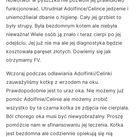
Nowotwór w pyszczku nie pozwolił jej prawidłowo
funkcjonować. Utrudniał Adolfince/Celince jedzenie i
uniemożliwiał dbanie o higienę. Cały jej grzbiet to
były strupy. Była bezdomnym kotem ale niebyła
nieważna! Wiele osób ją znało i teraz cierpi po jej
odejściu. Jej już nie ma ale jej diagnostyka będzie
kosztowała paręset złotych. Dowiemy się jak
otrzymamy FV.
Wczoraj podczas odławiania Adolfinki/Celinki
zauważyliśmy kotkę z wrzodem na oku.
Prawdopodobnie jest to uraz oka. Nie możemy już
pomóc Adolfinie/Celinie ale możemy zrobić
wszystko by ta czarna kotka ze zdjęcia nie cierpiała.
Ból chorego oka musi być niewyobrażalny. Proszę
pomóżcie nam w sfinansowaniu jej leczenia. Kotka
jest bezdomna ale codziennie opiekują się nią