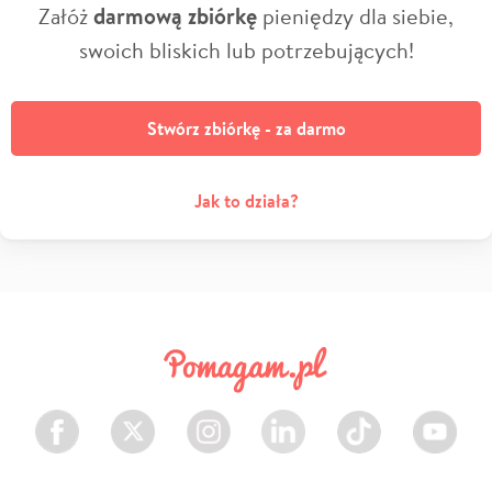
Załóż
darmową zbiórkę
pieniędzy dla siebie,
swoich bliskich lub potrzebujących!
Stwórz zbiórkę - za darmo
Jak to działa?
Facebook
Twitter
Instagram
LinkedIn
TikTok
Youtube