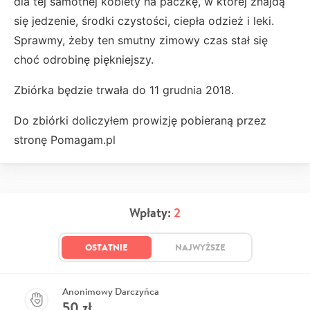
dla tej samotnej kobiety na paczkę, w której znajdą
się jedzenie, środki czystości, ciepła odzież i leki.
Sprawmy, żeby ten smutny zimowy czas stał się
choć odrobinę piękniejszy.
Zbiórka będzie trwała do 11 grudnia 2018.
Do zbiórki doliczyłem prowizję pobieraną przez
stronę Pomagam.pl
Wpłaty:
2
OSTATNIE
NAJWYŻSZE
Anonimowy Darczyńca
50
zł