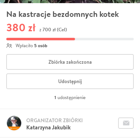
Na kastracje bezdomnych kotek
380 zł
700 zł (Cel)
z
5 osób
Wpłaciło
Zbiórka zakończona
Udostępnij
1
udostępnienie
ORGANIZATOR ZBIÓRKI
Katarzyna Jakubik