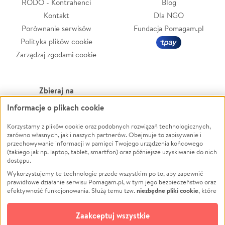
RODO - Kontrahenci
Blog
Kontakt
Dla NGO
Porównanie serwisów
Fundacja Pomagam.pl
Polityka plików cookie
Zarządzaj zgodami cookie
Zbieraj na
Informacje o plikach cookie
Leczenie
LGBTQ+
Zwierzęta
Powódź
Korzystamy z plików cookie oraz podobnych rozwiązań technologicznych,
zarówno własnych, jak i naszych partnerów. Obejmuje to zapisywanie i
Pożar
Wichura
przechowywanie informacji w pamięci Twojego urządzenia końcowego
(takiego jak np. laptop, tablet, smartfon) oraz późniejsze uzyskiwanie do nich
Ukraina
NGO
dostępu.
Sport
Religia
Wykorzystujemy te technologie przede wszystkim po to, aby zapewnić
Pomoc Finansowa
Edukacja
prawidłowe działanie serwisu Pomagam.pl, w tym jego bezpieczeństwo oraz
niezbędne pliki cookie
efektywność funkcjonowania. Służą temu tzw.
, które
Projekty
Podróż
pozostają zawsze aktywne.
Dowiedz się więcej
Pogrzeb
Impreza
opcjonalnych plików cookie
Dodatkowo, używamy
oraz podobnych
Zaakceptuj wszystkie
Społeczność lokalna
Ochrona środowiska
technologii do celów analitycznych i retargetingowych. Możesz wyrazić