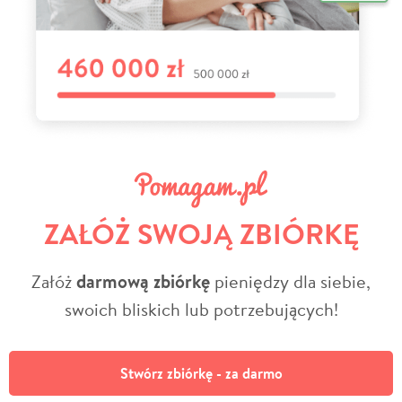
ZAŁÓŻ SWOJĄ ZBIÓRKĘ
Załóż
darmową zbiórkę
pieniędzy dla siebie,
swoich bliskich lub potrzebujących!
Stwórz zbiórkę - za darmo