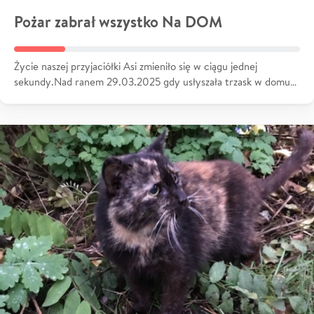
Pożar zabrał wszystko Na DOM
Życie naszej przyjaciółki Asi zmieniło się w ciągu jednej
sekundy.Nad ranem 29.03.2025 gdy usłyszała trzask w domu…