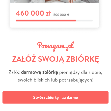
ZAŁÓŻ SWOJĄ ZBIÓRKĘ
Załóż
darmową zbiórkę
pieniędzy dla siebie,
swoich bliskich lub potrzebujących!
Stwórz zbiórkę - za darmo