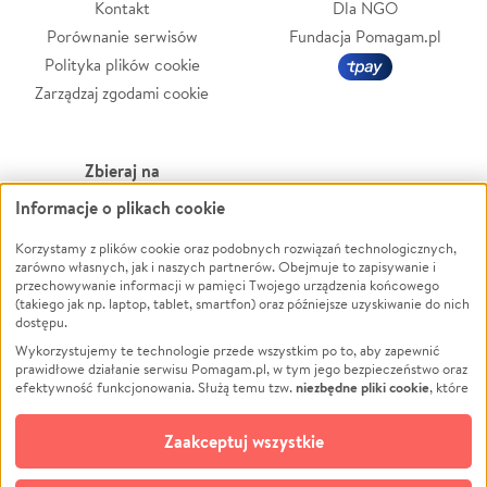
Kontakt
Dla NGO
Porównanie serwisów
Fundacja Pomagam.pl
Polityka plików cookie
Zarządzaj zgodami cookie
Zbieraj na
Informacje o plikach cookie
Leczenie
LGBTQ+
Korzystamy z plików cookie oraz podobnych rozwiązań technologicznych,
Zwierzęta
Powódź
zarówno własnych, jak i naszych partnerów. Obejmuje to zapisywanie i
Pożar
Wichura
przechowywanie informacji w pamięci Twojego urządzenia końcowego
(takiego jak np. laptop, tablet, smartfon) oraz późniejsze uzyskiwanie do nich
Ukraina
NGO
dostępu.
Sport
Religia
Wykorzystujemy te technologie przede wszystkim po to, aby zapewnić
Pomoc Finansowa
Edukacja
prawidłowe działanie serwisu Pomagam.pl, w tym jego bezpieczeństwo oraz
niezbędne pliki cookie
efektywność funkcjonowania. Służą temu tzw.
, które
Projekty
Podróż
pozostają zawsze aktywne.
Dowiedz się więcej
Pogrzeb
Impreza
opcjonalnych plików cookie
Dodatkowo, używamy
oraz podobnych
Zaakceptuj wszystkie
Społeczność lokalna
Ochrona środowiska
technologii do celów analitycznych i retargetingowych. Możesz wyrazić
zgodę na ich stosowanie lub jej odmówić. W dowolnym momencie masz
Kultura
Biznes