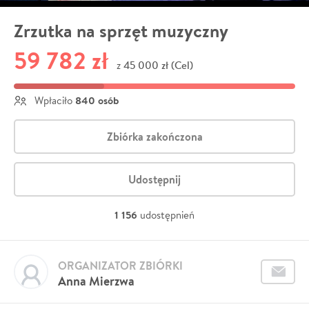
Zrzutka na sprzęt muzyczny
59 782 zł
45 000 zł (Cel)
z
840 osób
Wpłaciło
Zbiórka zakończona
Udostępnij
1 156
udostępnień
ORGANIZATOR ZBIÓRKI
Anna Mierzwa