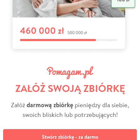
ZAŁÓŻ SWOJĄ ZBIÓRKĘ
Załóż
darmową zbiórkę
pieniędzy dla siebie,
swoich bliskich lub potrzebujących!
Stwórz zbiórkę - za darmo