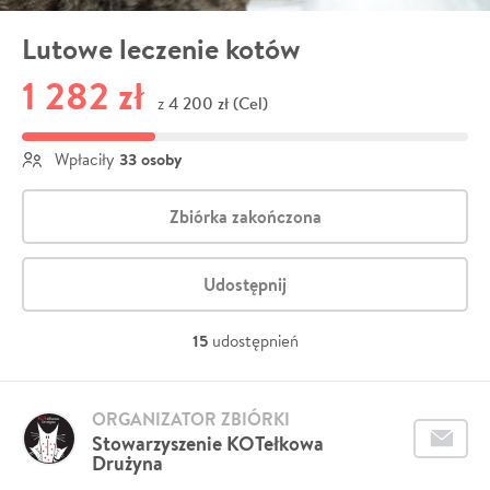
Lutowe leczenie kotów
1 282 zł
4 200 zł (Cel)
z
33 osoby
Wpłaciły
Zbiórka zakończona
Udostępnij
15
udostępnień
ORGANIZATOR ZBIÓRKI
Stowarzyszenie KOTełkowa
Drużyna