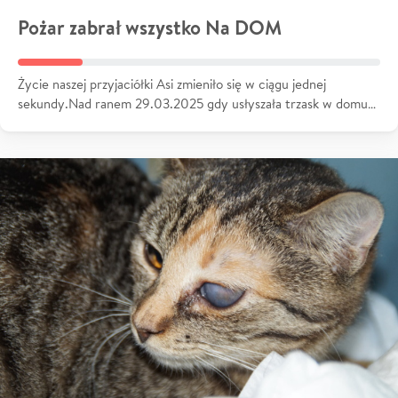
Pożar zabrał wszystko Na DOM
Życie naszej przyjaciółki Asi zmieniło się w ciągu jednej
sekundy.Nad ranem 29.03.2025 gdy usłyszała trzask w domu…