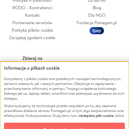
Polityka Prywatności
Za darmo
RODO - Kontrahenci
Blog
Kontakt
Dla NGO
Porównanie serwisów
Fundacja Pomagam.pl
Polityka plików cookie
Zarządzaj zgodami cookie
Zbieraj na
Informacje o plikach cookie
Leczenie
LGBTQ+
Korzystamy z plików cookie oraz podobnych rozwiązań technologicznych,
Zwierzęta
Powódź
zarówno własnych, jak i naszych partnerów. Obejmuje to zapisywanie i
Pożar
Wichura
przechowywanie informacji w pamięci Twojego urządzenia końcowego
(takiego jak np. laptop, tablet, smartfon) oraz późniejsze uzyskiwanie do nich
Ukraina
NGO
dostępu.
Sport
Religia
Wykorzystujemy te technologie przede wszystkim po to, aby zapewnić
Pomoc Finansowa
Edukacja
prawidłowe działanie serwisu Pomagam.pl, w tym jego bezpieczeństwo oraz
niezbędne pliki cookie
efektywność funkcjonowania. Służą temu tzw.
, które
Projekty
Podróż
pozostają zawsze aktywne.
Dowiedz się więcej
Pogrzeb
Impreza
opcjonalnych plików cookie
Dodatkowo, używamy
oraz podobnych