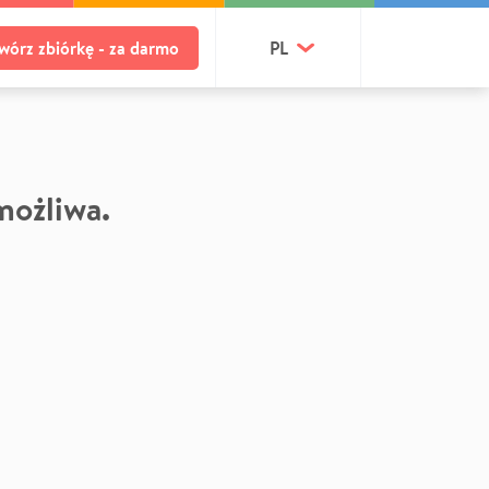
wórz zbiórkę - za darmo
PL
 możliwa.