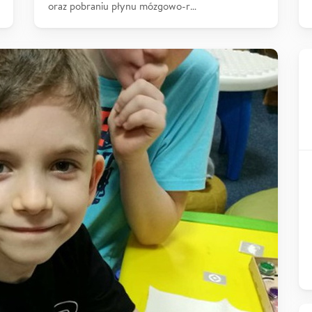
oraz pobraniu płynu mózgowo-r…