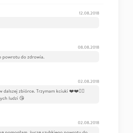
12.08.2018
08.08.2018
o powrotu do zdrowia.
02.08.2018
 dalszej zbiórce. Trzymam kciuki ❤️❤️👍🏻
ych ludzi 😘
02.08.2018
zkę pomogłam, życzę szybkiego powrotu do