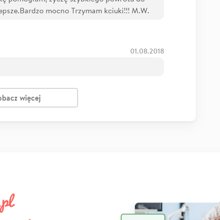
lepsze.Bardzo mocno Trzymam kciuki!!! M.W.
01.08.2018
obacz więcej