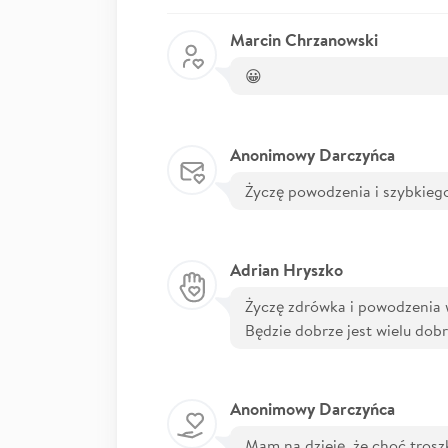
Marcin Chrzanowski
😀
Anonimowy Darczyńca
Życzę powodzenia i szybkieg
Adrian Hryszko
Życzę zdrówka i powodzenia w
Będzie dobrze jest wielu dobr
Anonimowy Darczyńca
Mam na dzieję, że choć tros