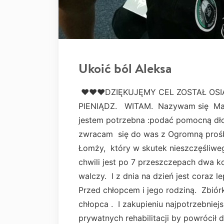
Ukoić ból Aleksa
❤❤❤DZIĘKUJĘMY CEL ZOSTAŁ OSI
PIENIĄDZ. WITAM. Nazywam się Magd
jestem potrzebna :podać pomocną dło
zwracam się do was z Ogromną proś
Łomży, który w skutek nieszczęśliw
chwili jest po 7 przeszczepach dwa k
walczy. I z dnia na dzień jest coraz l
Przed chłopcem i jego rodziną. Zbió
chłopca . I zakupieniu najpotrzebni
prywatnych rehabilitacji by powróc