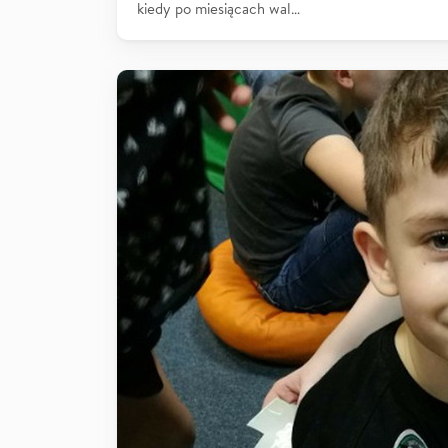
kiedy po miesiącach wal…