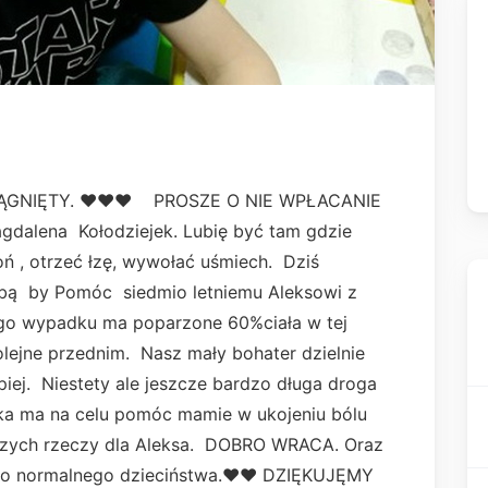
ĄGNIĘTY. ❤❤❤ PROSZE O NIE WPŁACANIE
alena Kołodziejek. Lubię być tam gdzie
ń , otrzeć łzę, wywołać uśmiech. Dziś
bą by Pomóc siedmio letniemu Aleksowi z
ego wypadku ma poparzone 60%ciała w tej
olejne przednim. Nasz mały bohater dzielnie
epiej. Niestety ale jeszcze bardzo długa droga
rka ma na celu pomóc mamie w ukojeniu bólu
ejszych rzeczy dla Aleksa. DOBRO WRACA. Oraz
ił do normalnego dzieciństwa.❤❤ DZIĘKUJĘMY