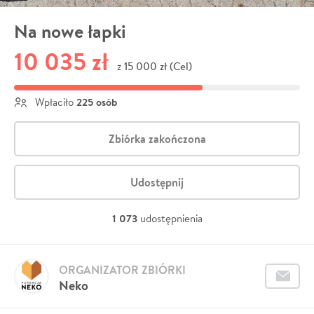
Na nowe łapki
10 035 zł
15 000 zł (Cel)
z
225 osób
Wpłaciło
Zbiórka zakończona
Udostępnij
1 073
udostępnienia
ORGANIZATOR ZBIÓRKI
Neko