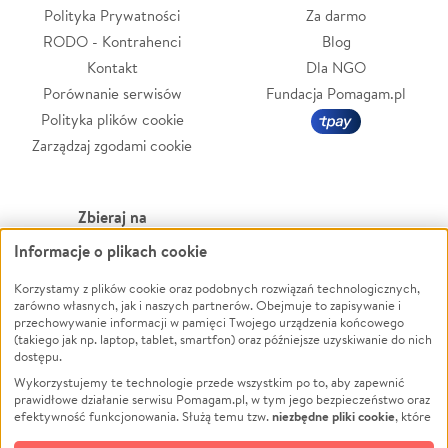
Polityka Prywatności
Za darmo
RODO - Kontrahenci
Blog
Kontakt
Dla NGO
Porównanie serwisów
Fundacja Pomagam.pl
Polityka plików cookie
Zarządzaj zgodami cookie
Zbieraj na
Informacje o plikach cookie
Leczenie
LGBTQ+
Korzystamy z plików cookie oraz podobnych rozwiązań technologicznych,
Zwierzęta
Powódź
zarówno własnych, jak i naszych partnerów. Obejmuje to zapisywanie i
Pożar
Wichura
przechowywanie informacji w pamięci Twojego urządzenia końcowego
(takiego jak np. laptop, tablet, smartfon) oraz późniejsze uzyskiwanie do nich
Ukraina
NGO
dostępu.
Sport
Religia
Wykorzystujemy te technologie przede wszystkim po to, aby zapewnić
Pomoc Finansowa
Edukacja
prawidłowe działanie serwisu Pomagam.pl, w tym jego bezpieczeństwo oraz
niezbędne pliki cookie
efektywność funkcjonowania. Służą temu tzw.
, które
Projekty
Podróż
pozostają zawsze aktywne.
Dowiedz się więcej
Pogrzeb
Impreza