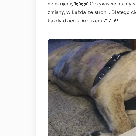
dziękujemy💓💓💓 Oczywiście mamy ś
zmiany, w każdą ze stron... Dlatego ci
każdy dzień z Arbuzem 🍉🍉🍉