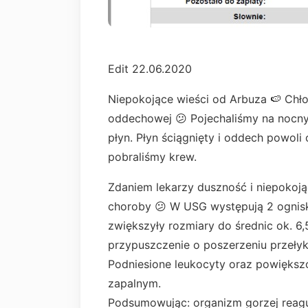
Edit 22.06.2020
Niepokojące wieści od Arbuza 🍉 Chł
oddechowej 😕 Pojechaliśmy na nocny d
płyn. Płyn ściągnięty i oddech powoli
pobraliśmy krew.
Zdaniem lekarzy duszność i niepokoją
choroby 😕 W USG występują 2 ognisk
zwiększyły rozmiary do średnic ok. 6,
przypuszczenie o poszerzeniu przeły
Podniesione leukocyty oraz powiększ
zapalnym.
Podsumowując: organizm gorzej reagu