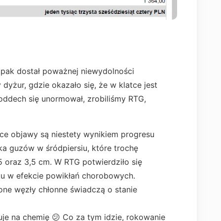
opak dostał poważnej niewydolności
yżur, gdzie okazało się, że w klatce jest
 oddech się unormował, zrobiliśmy RTG,
ce objawy są niestety wynikiem progresu
a guzów w śródpiersiu, które trochę
5 oraz 3,5 cm. W RTG potwierdziło się
ku w efekcie powikłań chorobowych.
one węzły chłonne świadczą o stanie
je na chemię 😕 Co za tym idzie, rokowanie