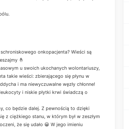
bólu.
o schroniskowego onkopacjenta? Wieści są
peszajmy 🤞
asowym u swoich ukochanych wolontariuszy,
eta takie wieści: zbierającego się płynu w
 oddycha i ma niewyczuwalne węzły chłonne!
ukocyty i niskie płytki krwi świadczą o
y, co będzie dalej. Z pewnością to dzięki
ę z ciężkiego stanu, w którym był w zeszłym
czeni, że się udało 😀 W jego imieniu