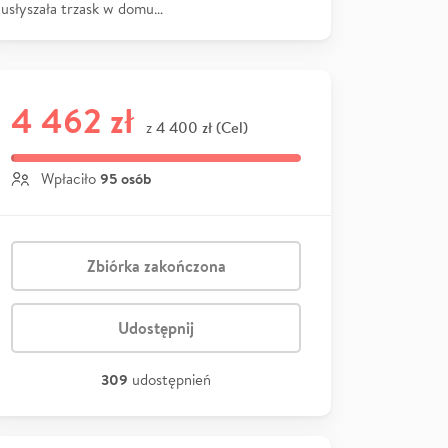
usłyszała trzask w domu…
4 462 zł
4 400 zł (Cel)
z
95 osób
Wpłaciło
Zbiórka zakończona
Udostępnij
309
udostępnień