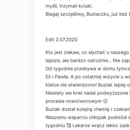
myśli, trzymali kciuki.
Biegaj szczęśliwy, Buziaczku, już bez 
Edit 2.07.2020
Kto jest ciekaw, co słychać u naszeg
lepsze, ale bardzo ostrożnie... Nie za
Od tygodnia przebywa w domu tymcz
Eli i Pawła. A po ostatniej wizycie u w
klatce nie stwierdzono! Buziak lepiej
Niestety we krwi nadal podwyższone le
procesie nowotworowym 😕
Buziak dostał kolejną chemię i czekam
Waszemu wsparciu chłopak podniósł si
tygodniu 🥰 Lekarze wręcz lekko zasko