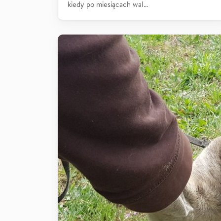
kiedy po miesiącach wal…