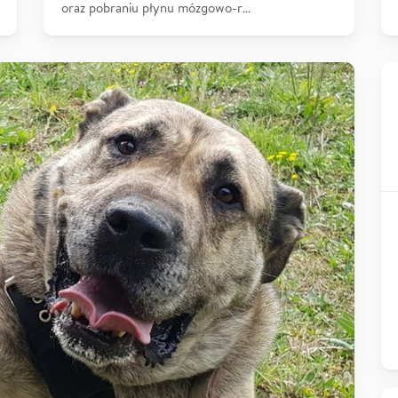
oraz pobraniu płynu mózgowo-r…