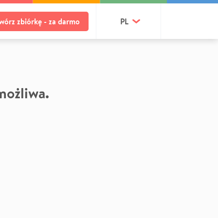
wórz zbiórkę - za darmo
PL
 możliwa.