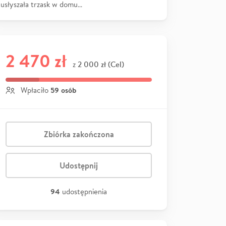
usłyszała trzask w domu…
2 470 zł
2 000 zł (Cel)
z
59 osób
Wpłaciło
Zbiórka zakończona
Udostępnij
94
udostępnienia