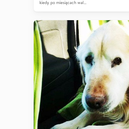
kiedy po miesiącach wal…