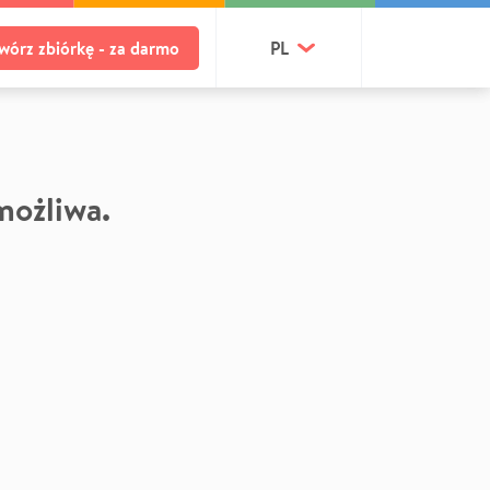
wórz zbiórkę - za darmo
PL
 możliwa.