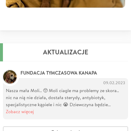
AKTUALIZACJE
FUNDACJA TYMCZASOWA KANAPA
09.02.2023
Nasza mała Moli.. 🥺 Moli ciagle ma problemy ze skora..
nic na nią nie działa, dostała sterydy, antybiotyk,
specjalistyczne kąpiele i nic 😭 Dziewczyna będzie…
Zobacz więcej