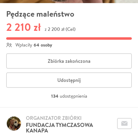
Pędzące maleństwo
2 210 zł
2 200 zł (Cel)
z
64 osoby
Wpłaciły
Zbiórka zakończona
Udostępnij
134
udostępnienia
ORGANIZATOR ZBIÓRKI
FUNDACJA TYMCZASOWA
KANAPA