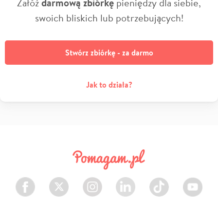
Załóż
darmową zbiórkę
pieniędzy dla siebie,
swoich bliskich lub potrzebujących!
Stwórz zbiórkę - za darmo
Jak to działa?
Facebook
Twitter
Instagram
LinkedIn
TikTok
Youtube