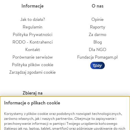
Informacje
O nas
Jak to działa?
Opinie
Regulamin
Raporty
Polityka Prywatności
Za darmo
RODO - Kontrahenci
Blog
Kontakt
Dla NGO
Porównanie serwisów
Fundacja Pomagam.pl
Polityka plików cookie
Zarządzaj zgodami cookie
Zbieraj na
Informacje o plikach cookie
Leczenie
LGBTQ+
Korzystamy z plików cookie oraz podobnych rozwiązań technologicznych,
Zwierzęta
Powódź
zarówno własnych, jak i naszych partnerów. Obejmuje to zapisywanie i
Pożar
Wichura
przechowywanie informacji w pamięci Twojego urządzenia końcowego
(takiego jak np. laptop, tablet, smartfon) oraz późniejsze uzyskiwanie do nich
Ukraina
NGO