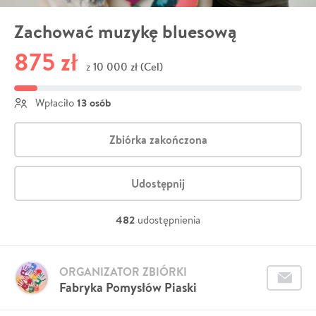
Zachować muzykę bluesową
875 zł
10 000 zł (Cel)
z
13 osób
Wpłaciło
Zbiórka zakończona
Udostępnij
482
udostępnienia
ORGANIZATOR ZBIÓRKI
Fabryka Pomysłów Piaski