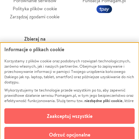
Porównanie serwisów
Fundacja Pomagam.pl
Polityka plików cookie
Zarządzaj zgodami cookie
Zbieraj na
Informacje o plikach cookie
Leczenie
LGBTQ+
Korzystamy z plików cookie oraz podobnych rozwiązań technologicznych,
Zwierzęta
Powódź
zarówno własnych, jak i naszych partnerów. Obejmuje to zapisywanie i
Pożar
Wichura
przechowywanie informacji w pamięci Twojego urządzenia końcowego
(takiego jak np. laptop, tablet, smartfon) oraz późniejsze uzyskiwanie do nich
Ukraina
NGO
dostępu.
Sport
Religia
Wykorzystujemy te technologie przede wszystkim po to, aby zapewnić
Pomoc Finansowa
Edukacja
prawidłowe działanie serwisu Pomagam.pl, w tym jego bezpieczeństwo oraz
niezbędne pliki cookie
efektywność funkcjonowania. Służą temu tzw.
, które
Projekty
Podróż
pozostają zawsze aktywne.
Dowiedz się więcej
Pogrzeb
Impreza
opcjonalnych plików cookie
Dodatkowo, używamy
oraz podobnych
Zaakceptuj wszystkie
Społeczność lokalna
Ochrona środowiska
technologii do celów analitycznych i retargetingowych. Możesz wyrazić
zgodę na ich stosowanie lub jej odmówić. W dowolnym momencie masz
Kultura
Biznes
możliwość zmiany swoich preferencji na stronie „Zarządzaj zgodami cookie”,
Odrzuć opcjonalne
Polski
do której link znajdziesz w stopce serwisu Pomagam.pl. Opcjonalne pliki