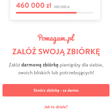
ZAŁÓŻ SWOJĄ ZBIÓRKĘ
Załóż
darmową zbiórkę
pieniędzy dla siebie,
swoich bliskich lub potrzebujących!
Stwórz zbiórkę - za darmo
Jak to działa?