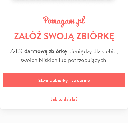
ZAŁÓŻ SWOJĄ ZBIÓRKĘ
Załóż
darmową zbiórkę
pieniędzy dla siebie,
swoich bliskich lub potrzebujących!
Stwórz zbiórkę - za darmo
Jak to działa?