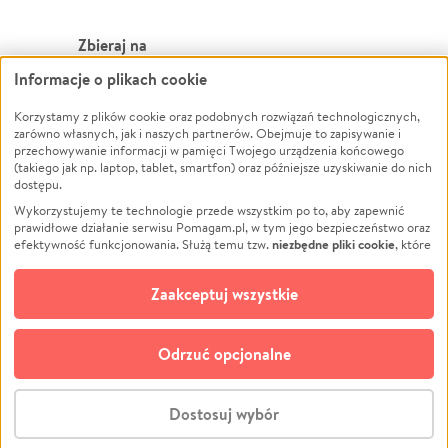
Zbieraj na
Informacje o plikach cookie
Leczenie
LGBTQ+
Korzystamy z plików cookie oraz podobnych rozwiązań technologicznych,
Zwierzęta
Powódź
zarówno własnych, jak i naszych partnerów. Obejmuje to zapisywanie i
Pożar
Wichura
przechowywanie informacji w pamięci Twojego urządzenia końcowego
(takiego jak np. laptop, tablet, smartfon) oraz późniejsze uzyskiwanie do nich
Ukraina
NGO
dostępu.
Sport
Religia
Wykorzystujemy te technologie przede wszystkim po to, aby zapewnić
Pomoc Finansowa
Edukacja
prawidłowe działanie serwisu Pomagam.pl, w tym jego bezpieczeństwo oraz
niezbędne pliki cookie
efektywność funkcjonowania. Służą temu tzw.
, które
Projekty
Podróż
pozostają zawsze aktywne.
Dowiedz się więcej
Pogrzeb
Impreza
opcjonalnych plików cookie
Dodatkowo, używamy
oraz podobnych
Zaakceptuj wszystkie
Społeczność lokalna
Ochrona środowiska
technologii do celów analitycznych i retargetingowych. Możesz wyrazić
zgodę na ich stosowanie lub jej odmówić. W dowolnym momencie masz
Kultura
Biznes
możliwość zmiany swoich preferencji na stronie „Zarządzaj zgodami cookie”,
Odrzuć opcjonalne
Polski
do której link znajdziesz w stopce serwisu Pomagam.pl. Opcjonalne pliki
cookie wykorzystywane są w następujących celach:
© CROWDING SP. Z O.O.
Analityka
– używamy tzw. plików cookie analitycznych, aby usprawniać
Dostosuj wybór
działanie serwisu Pomagam.pl. Dzięki nim możemy zrozumieć, jak
użytkownicy korzystają z naszego serwisu – skąd trafiają do serwisu, jak
Stwórz zbiórkę - za darmo