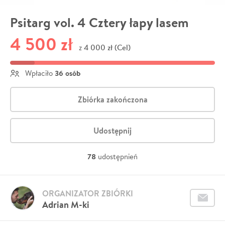
Psitarg vol. 4 Cztery łapy lasem
4 500 zł
4 000 zł (Cel)
z
36 osób
Wpłaciło
Zbiórka zakończona
Udostępnij
78
udostępnień
ORGANIZATOR ZBIÓRKI
Adrian M-ki