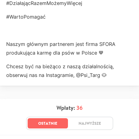
#DziałającRazemMożemyWięcej
#WartoPomagać
Naszym głównym partnerem jest firma SFORA
produkująca karmę dla psów w Polsce 🤎
Chcesz być na bieżąco z naszą działalnością,
obserwuj nas na Instagramie, @Psi_Targ 🐶
Wpłaty:
36
OSTATNIE
NAJWYŻSZE