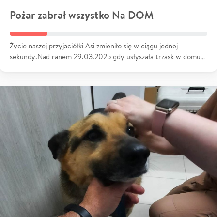
Pożar zabrał wszystko Na DOM
Życie naszej przyjaciółki Asi zmieniło się w ciągu jednej
sekundy.Nad ranem 29.03.2025 gdy usłyszała trzask w domu…