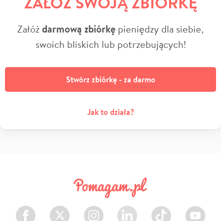
ZAŁÓŻ SWOJĄ ZBIÓRKĘ
Załóż
darmową zbiórkę
pieniędzy dla siebie,
swoich bliskich lub potrzebujących!
Stwórz zbiórkę - za darmo
Jak to działa?
Facebook
Twitter
Instagram
LinkedIn
TikTok
Youtube