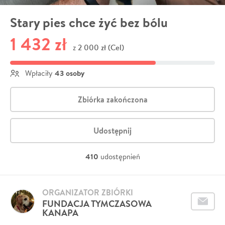
Stary pies chce żyć bez bólu
1 432 zł
2 000 zł (Cel)
z
43 osoby
Wpłaciły
Zbiórka zakończona
Udostępnij
410
udostępnień
ORGANIZATOR ZBIÓRKI
FUNDACJA TYMCZASOWA
KANAPA