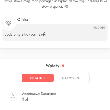
Twoje słowa mają moc pomagania! Wpłać darowiznę i przekaż kilka
słów wsparcia 🤲
Olivka
11.08.2019
Jedziemy z koksem 💪😁
Wpłaty:
6
OSTATNIE
NAJWYŻSZE
Anonimowy Darczyńca
1
zł