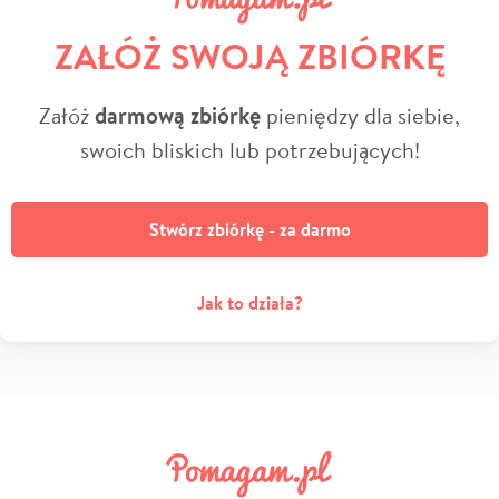
ZAŁÓŻ SWOJĄ ZBIÓRKĘ
Załóż
darmową zbiórkę
pieniędzy dla siebie,
swoich bliskich lub potrzebujących!
Stwórz zbiórkę - za darmo
Jak to działa?