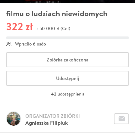
filmu o ludziach niewidomych
322 zł
50 000 zł (Cel)
z
6 osób
Wpłaciło
Zbiórka zakończona
Udostępnij
42
udostępnienia
ORGANIZATOR ZBIÓRKI
Agnieszka Filipiuk