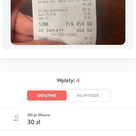
Wpłaty:
4
OSTATNIE
NAJWYŻSZE
Alicja Mizera
30
zł