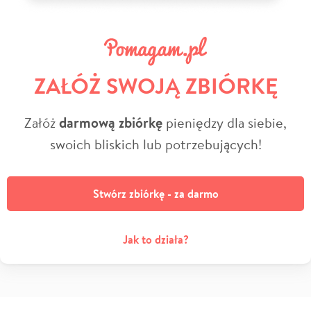
ZAŁÓŻ SWOJĄ ZBIÓRKĘ
Załóż
darmową zbiórkę
pieniędzy dla siebie,
swoich bliskich lub potrzebujących!
Stwórz zbiórkę - za darmo
Jak to działa?