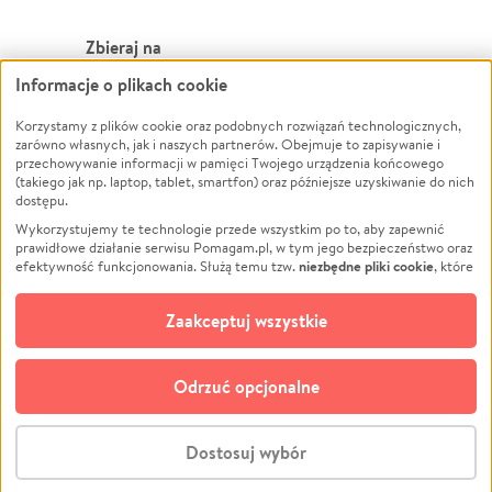
Zbieraj na
Informacje o plikach cookie
Leczenie
LGBTQ+
Zwierzęta
Powódź
Korzystamy z plików cookie oraz podobnych rozwiązań technologicznych,
zarówno własnych, jak i naszych partnerów. Obejmuje to zapisywanie i
Pożar
Wichura
przechowywanie informacji w pamięci Twojego urządzenia końcowego
(takiego jak np. laptop, tablet, smartfon) oraz późniejsze uzyskiwanie do nich
Ukraina
NGO
dostępu.
Sport
Religia
Wykorzystujemy te technologie przede wszystkim po to, aby zapewnić
Pomoc Finansowa
Edukacja
prawidłowe działanie serwisu Pomagam.pl, w tym jego bezpieczeństwo oraz
niezbędne pliki cookie
efektywność funkcjonowania. Służą temu tzw.
, które
Projekty
Podróż
pozostają zawsze aktywne.
Dowiedz się więcej
Pogrzeb
Impreza
opcjonalnych plików cookie
Dodatkowo, używamy
oraz podobnych
Zaakceptuj wszystkie
Społeczność lokalna
Ochrona środowiska
technologii do celów analitycznych i retargetingowych. Możesz wyrazić
zgodę na ich stosowanie lub jej odmówić. W dowolnym momencie masz
Kultura
Biznes
możliwość zmiany swoich preferencji na stronie „Zarządzaj zgodami cookie”,
Odrzuć opcjonalne
Polski
do której link znajdziesz w stopce serwisu Pomagam.pl. Opcjonalne pliki
cookie wykorzystywane są w następujących celach:
© CROWDING SP. Z O.O.
Analityka
– używamy tzw. plików cookie analitycznych, aby usprawniać
Dostosuj wybór
działanie serwisu Pomagam.pl. Dzięki nim możemy zrozumieć, jak
użytkownicy korzystają z naszego serwisu – skąd trafiają do serwisu, jak
Stwórz zbiórkę - za darmo
długo z niego korzystają i jak się po nim poruszają. Pozwala nam to na